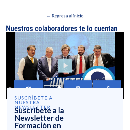
← Regresa al inicio
Nuestros colaboradores te lo cuentan
PLAY
01:00
MUTE
SETTINGS
ENTER FU
SUSCRÍBETE A
NUESTRA
NEWSLETTER
Suscríbete a la
Newsletter de
Formación en