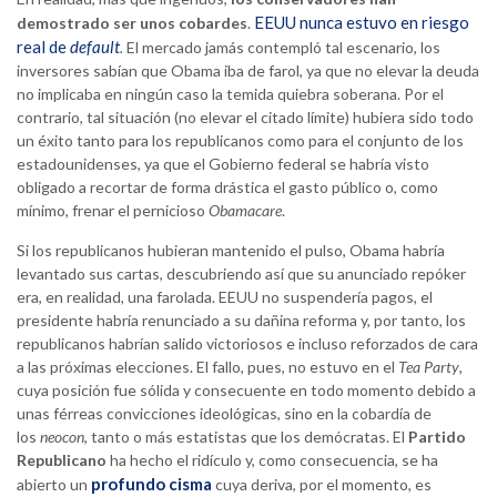
EEUU nunca estuvo en riesgo
demostrado ser unos cobardes
.
real de
default
.
El mercado jamás contempló tal escenario, los
inversores sabían que Obama iba de farol, ya que no elevar la deuda
no implicaba en ningún caso la temida quiebra soberana. Por el
contrario, tal situación (no elevar el citado límite) hubiera sido todo
un éxito tanto para los republicanos como para el conjunto de los
estadounidenses, ya que el Gobierno federal se habría visto
obligado a recortar de forma drástica el gasto público o, como
mínimo, frenar el pernicioso
Obamacare
.
Si los republicanos hubieran mantenido el pulso, Obama habría
levantado sus cartas, descubriendo así que su anunciado repóker
era, en realidad, una farolada. EEUU no suspendería pagos, el
presidente habría renunciado a su dañina reforma y, por tanto, los
republicanos habrían salido victoriosos e incluso reforzados de cara
a las próximas elecciones. El fallo, pues, no estuvo en el
Tea Party
,
cuya posición fue sólida y consecuente en todo momento debido a
unas férreas convicciones ideológicas, sino en la cobardía de
los
neocon
, tanto o más estatistas que los demócratas. El
Partido
Republicano
ha hecho el ridículo y, como consecuencia, se ha
profundo cisma
abierto un
cuya deriva, por el momento, es