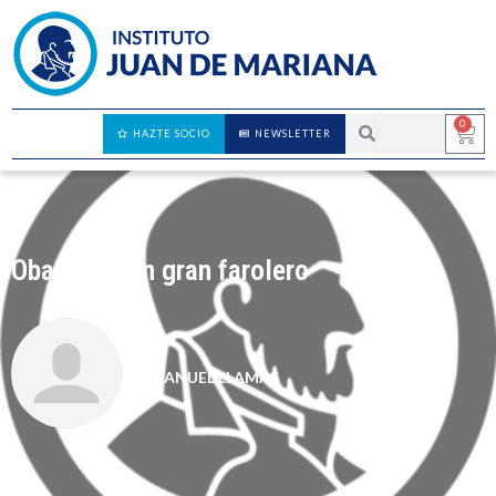
0
HAZTE SOCIO
NEWSLETTER
Obama es un gran farolero
MANUEL LLAMAS