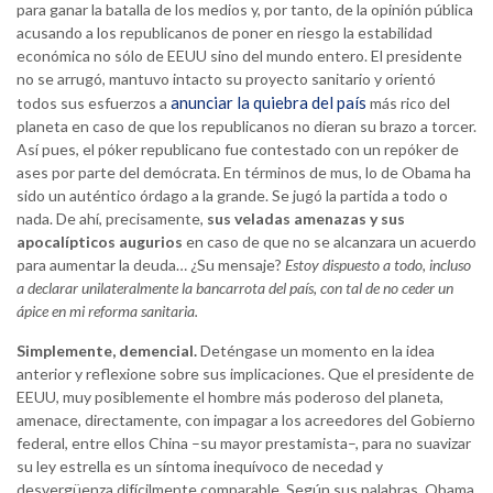
para ganar la batalla de los medios y, por tanto, de la opinión pública
acusando a los republicanos de poner en riesgo la estabilidad
económica no sólo de EEUU sino del mundo entero. El presidente
no se arrugó, mantuvo intacto su proyecto sanitario y orientó
anunciar la quiebra del país
todos sus esfuerzos a
más rico del
planeta en caso de que los republicanos no dieran su brazo a torcer.
Así pues, el póker republicano fue contestado con un repóker de
ases por parte del demócrata. En términos de mus, lo de Obama ha
sido un auténtico órdago a la grande. Se jugó la partida a todo o
nada. De ahí, precisamente,
sus veladas amenazas y sus
apocalípticos augurios
en caso de que no se alcanzara un acuerdo
para aumentar la deuda… ¿Su mensaje?
Estoy dispuesto a todo, incluso
a declarar unilateralmente la bancarrota del país, con tal de no ceder un
ápice en mi reforma sanitaria.
Simplemente, demencial.
Deténgase un momento en la idea
anterior y reflexione sobre sus implicaciones. Que el presidente de
EEUU, muy posiblemente el hombre más poderoso del planeta,
amenace, directamente, con impagar a los acreedores del Gobierno
federal, entre ellos China –su mayor prestamista–, para no suavizar
su ley estrella es un síntoma inequívoco de necedad y
desvergüenza difícilmente comparable. Según sus palabras, Obama