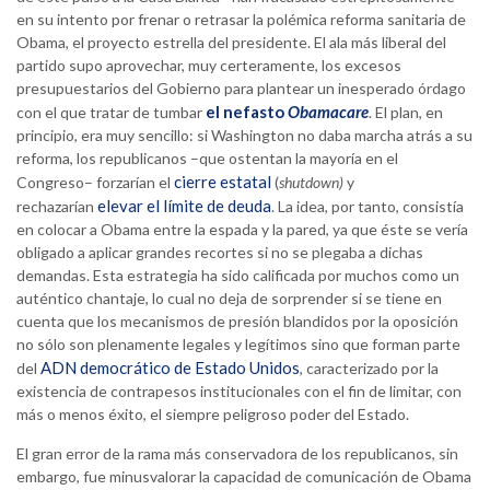
en su intento por frenar o retrasar la polémica reforma sanitaria de
Obama, el proyecto estrella del presidente. El ala más liberal del
partido supo aprovechar, muy certeramente, los excesos
presupuestarios del Gobierno para plantear un inesperado órdago
el nefasto
Obamacare
con el que tratar de tumbar
. El plan, en
principio, era muy sencillo: si Washington no daba marcha atrás a su
reforma, los republicanos –que ostentan la mayoría en el
cierre estatal
Congreso– forzarían el
(
shutdown)
y
elevar el límite de deuda
rechazarían
. La idea, por tanto, consistía
en colocar a Obama entre la espada y la pared, ya que éste se vería
obligado a aplicar grandes recortes si no se plegaba a dichas
demandas. Esta estrategia ha sido calificada por muchos como un
auténtico chantaje, lo cual no deja de sorprender si se tiene en
cuenta que los mecanismos de presión blandidos por la oposición
no sólo son plenamente legales y legítimos sino que forman parte
ADN democrático de Estado Unidos
del
, caracterizado por la
existencia de contrapesos institucionales con el fin de limitar, con
más o menos éxito, el siempre peligroso poder del Estado.
El gran error de la rama más conservadora de los republicanos, sin
embargo, fue minusvalorar la capacidad de comunicación de Obama