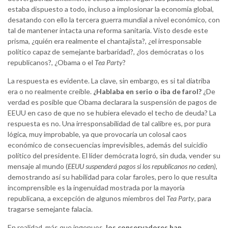
estaba dispuesto a todo, incluso a implosionar la economía global,
desatando con ello la tercera guerra mundial a nivel económico, con
tal de mantener intacta una reforma sanitaria. Visto desde este
prisma, ¿quién era realmente el chantajista?, ¿el irresponsable
político capaz de semejante barbaridad?, ¿los demócratas o los
republicanos?, ¿Obama o el
Tea Party
?
La respuesta es evidente. La clave, sin embargo, es si tal diatriba
era o no realmente creíble.
¿Hablaba en serio o iba de farol?
¿De
verdad es posible que Obama declarara la suspensión de pagos de
EEUU en caso de que no se hubiera elevado el techo de deuda? La
respuesta es no. Una irresponsabilidad de tal calibre es, por pura
lógica, muy improbable, ya que provocaría un colosal caos
económico de consecuencias imprevisibles, además del suicidio
político del presidente. El líder demócrata logró, sin duda, vender su
mensaje al mundo (
EEUU suspenderá pagos si los republicanos no ceden)
,
demostrando así su habilidad para colar faroles, pero lo que resulta
incomprensible es la ingenuidad mostrada por la mayoría
republicana, a excepción de algunos miembros del
Tea Party
, para
tragarse semejante falacia.
En realidad, más que ingenuos,
los conservadores han