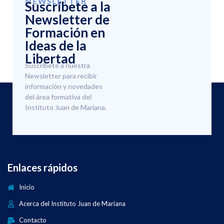
NEWSLETTER
Suscríbete a la
Newsletter de
Formación en
Ideas de la
Libertad
Suscríbete a nuestra
Newsletter para recibir
información y novedades
del área formativa del
Instituto Juan de Mariana.
Enlaces rápidos
Inicio
Acerca del Instituto Juan de Mariana
Contacto