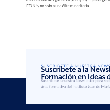
EEUU y no sólo a una élite minoritaria.
SUSCRÍBETE A NUESTRA NEW
Suscríbete a la News
Formación en Ideas d
Suscríbete a nuestra Newsletter para rec
área formativa del Instituto Juan de Mari