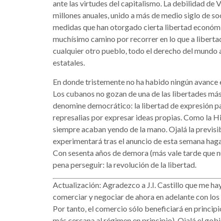
ante las virtudes del capitalismo. La debilidad de
millones anuales, unido a más de medio siglo de s
medidas que han otorgado cierta libertad económi
muchísimo camino por recorrer en lo que a liberta
cualquier otro pueblo, todo el derecho del mundo a
estatales.
En donde tristemente no ha habido ningún avance es 
Los cubanos no gozan de una de las libertades más
denomine democrático: la libertad de expresión par
represalias por expresar ideas propias. Como la Hi
siempre acaban yendo de la mano. Ojalá la previsi
experimentará tras el anuncio de esta semana haga 
Con sesenta años de demora (más vale tarde que nu
pena perseguir: la revolución de la libertad.
Actualización: Agradezco a J.I. Castillo que me h
comerciar y negociar de ahora en adelante con lo
Por tanto, el comercio sólo beneficiará en princip
más cercana al régimen en principio). Ojalá el go