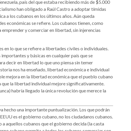
 Venezuela, país del que estaba recibiendo más de $5.000
ocialismo han obligado a Raúl Castro a adoptar tímidas
ca a los cubanos en los últimos años. Aún queda
des económicas se refiere. Los cubanos tienen, como
 emprender y comerciar en libertad, sin injerencias
en lo que se refiere a libertades civiles o individuales.
 importantes y básicas en cualquier país que se
a decir en libertad lo que uno piensa sin temer
storia nos ha enseñado, libertad económica e individual
ble mejora en la libertad económica que el pueblo cubano
que la libertad individual mejore significativamente.
nca) habría llegado la única revolución que merece la
aya hecho una importante puntualización. Los que podrán
s EEUU es el gobierno cubano, no los ciudadanos cubanos.
io a aquellos cubanos que el gobierno decida (la casta
bierno cubano permita a todos los cubanos comerciar con