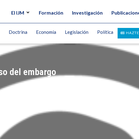
El IJM
Formación
Investigación
Publicacion
Doctrina
Economía
Legislación
Política
HAZTE
aso del embargo
L