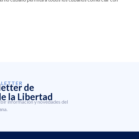
SLETTER
letter de
e la Libertad
ibir información y novedades del
ana.