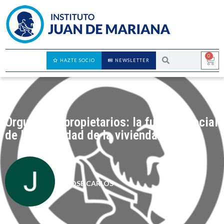
0
HAZTE SOCIO
NEWSLETTER
Orgullosos propietarios: la función social
de la propiedad de la vivienda
JOSÉ CARLOS