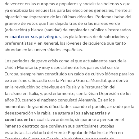
de vencer en las europeas a populares y socialistas helenos y que
ya encabeza las encuestas para las elecciones generales, frente al
bipartidismo imperante de las últimas décadas. Podemos bebe del
granero de votos que han dejado tras de sí las mareas verde
(educación) y blanca (sanidad) de empleados públicos interesados
mantener sus privilegios
en
, las plataformas de desahuciados y
preferentistas y, en general, los jóvenes de izquierda que tanto
abundan en las universidades españolas.
Los periodos de grave crisis como el que actualmente sacude la
Unión Monetaria, y muy especialmente los países del sur de
Europa, siempre han constituido un caldo de cultivo idóneo para los
extremismos. Sucedió con la Primera Guerra Mundial, que derivó
en la revolución bolchevique en Rusia y la instauración del
fascismo en Italia, y, posteriormente, con la Gran Depresión de los
años 30, cuando el nazismo conquistó Alemania. Es en los
momentos de grandes dificultades cuando el pueblo, azuzado por la
desesperación y la rabia, se agarra a
los salvapatrias y
cuentacuentos
cual clavo ardiendo, sin pararse a pensar en el
inmenso destrozo que conllevan sus particulares utopías
estatistas. La victoria del Frente Popular de Marine Le Pen en
Francia y de Syriza en Grecia -sin olvidar a los neonazis de