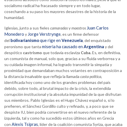
socialismo radical ha fracasado siempre y en todo lugar,
cosechando a su paso los mayores desastres de la historia de la
humanidad.
Juan Carlos
Iglesias, junto a sus fieles
camaradas
y
maestros
Monedero
Jorge Verstrynge
y
, es un firme defensor
bolivarianismo
que rige en
Venezuela
del
, del enquistado
miseria ha causado en
Argentina
peronismo que tanta
y del
despótico
castrismo
que todavía esclaviza
Cuba.
Es, en definitiva,
un comunista de manual, solo que, gracias a su fluida verborrea y a
su cuidada imagen informal, ha logrado transmitir la simpatía y
proximidad que demandaban muchos votantes en contraposición a
la distancia insalvable que refleja la llamada
casta política
,
identificada hoy como uno de los grandes problemas del país
debido, sobre todo, al brutal impacto de la crisis, la extendida
corrupción institucional y la absoluta impunidad de la que disfrutan
sus miembros. Pablo Iglesias es el Hugo Chávez español o, si lo
prefieren, el Sánchez Gordillo culto y refinado, y, a poco que se
despiste IU, bien podría convertirse en el nuevo referente de la
izquierda, tal y como ha sucedido estos últimos años en Grecia
Alexis Tsipras
con
,
líder de la coalición comunista Syriza, que acaba