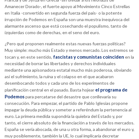
Amanecer Dorado-, el fuerte apoyo al Movimiento Cinco Estrellas
en Italia -convertido en segunda fuerza del país- o la potente
irrupción de Podemos en España son una muestra inequívoca del
alarmante ascenso que está cosechando el populismo, tanto de
izquierdas como de derechas, en el seno del euro.
¿Pero qué proponen realmente estas nuevas fuerzas políticas?
Muy simple: mucho más Estado y menos mercado. Los extremos se
fascistas y comunistas coinciden
tocan y, en este sentido,
en la
necesidad de borrar las libertades y derechos individuales
mediante una apisonadora estatal mucho más poderosa, obviando
así el sufrimiento, la ruina y el colapso en el que acabaron
desembocando todos y cada uno de los experimentos de
el programa de
planificación central en el pasado. Basta hojear
Podemos
para percatarse del desastre que conllevaría su
consecución. Para empezar, el partido de Pablo Iglesias propone
impagar la deuda pública y someter a referéndum la pertenencia al
euro. La primera medida supondría la quiebra del Estado y, por
tanto, el cierre absoluto de la financiación a través de los mercados.
España se vería abocada, de una u otra forma, a abandonar el euro y,
muy posiblemente, también la UE, lo cual implicaría decretar