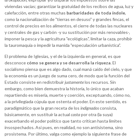
viviendas vacías; garantizar la gratuidad de los recibos de agua, luz y
calefacción, entre otras muchas
barbaridades de toda índole
,
como la nacionalización de "tierras en desuso" y grandes fincas, el
control de precios en los alimentos, el cierre de todas las nucleares
y centrales de gas y carbón -y su sustitución por más renovables-,
imponer la pesca y la agricultura "ecológicas", limitar la caza, prohibir
la tauromaquia o impedir la manida "especulación urbanística".
El problema de Iglesias, y el de la izquierda en general, es que
desconoce
cómo se genera y se desarrolla la riqueza
. El
socialismo piensa que es algo dado, cual maná caído del cielo, y que
la economía es un juego de suma cero, de modo que la función del
Estado consiste en redistribuir
justamente
los recursos. Sin
embargo, como bien demuestra la historia, lo único que acaban
repartiendo es miseria, muerte y coerción, exceptuando, cómo no,
a la privilegiada cúpula que ostenta el poder. En este sentido, es
paradigmático que la gran receta de los
indignados
consista,
básicamente, en sustituir la actual
casta
por otra (la suya)
exacerbando el poder político que tanto critican hasta límites
insospechados. Así pues, en realidad, no son antisistema, sino
prosistema. Por último, valga como ejemplo la siguiente frase de