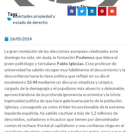
Share This :
Tags :
Libertades propiedad y
estado de derecho
26/05/2014
La gran revelación de las elecciones europeas celebradas este
domingo ha sido, sin duda, la formación
Podemos
que lidera el
joven politólogo y tertuliano
Pablo Iglesias
. Este profesor de
universidad ha sabido recoger muy hábilmente el descontento y la
desconfianza hacia la clase política que reflejó en su día el
movimiento
15-M
mediante un discurso simplista y utópico,
cargado de la demagogia y el populismo más abyecto y deleznable,
aprovechándose de la profunda ignorancia económica y la triste
ingenuidad política de que hace gala buena parte de la población.
Iglesias, consagrado ya como el líder incuestionable de la extrema
izquierda española, ha sabido cautivar a más de 1,2 millones de
descreídos, soñadores e incautos que tienen por denominador
común el rechazo frontal al capitalismo y una confianza ciega en el
estatismo absoluto como solución a todos los males, pese a que el