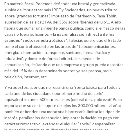
En materia fiscal, Podemos defiende una brutal y generalizada
subida de impuestos: más IRPF y Sociedades, un nuevo tributo
sobre "grandes fortunas", Impuesto de Patrimonio, Tasa Tobin,
supresión de las sicav, IVA del 35% sobre "bienes de lujo"… A ello
habría que sumar una ingente banca pública, como si el fiasco de las
cajas no fuera suficiente, y la
nacionalización directa de los
grandes "sectores estratégicos"
. Iglesias quiere que el Estado
tome el control absoluto en las áreas de "telecomunicaciones,
energía, alimentación, transporte, sanitario, farmacéutico y
educativo", y domine de forma indirecta los medios de
comunicación, limitando que una empresa o grupo pueda ostentar
más del 15% de un determinado sector, ya sea prensa, radio,
televisión, internet, etc.
Y ya puestos, ¿por qué no repartir una "renta básica para todos y
cada uno de los ciudadanos por el mero hecho de serlo"
equivalente a unos 600 euros al mes (umbral de la pobreza)? Poco
importa que su coste supere de lejos los 300.000 millones al año;
también defienden una moratoria hipotecaria, limitar los tipos de
interés, paralizar los desahucios, implantar la dación en pago con
carácter retroactivo, extender el alquiler "social", despenalizar
la
okupación
, expropiar y/o disparar los impuestos sobre las