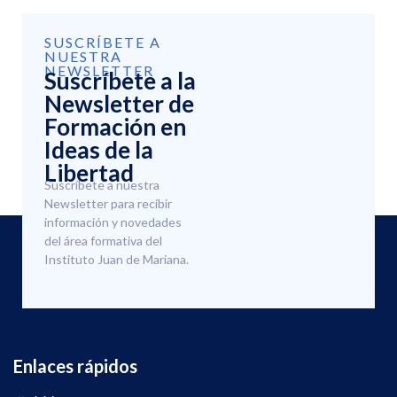
SUSCRÍBETE A
NUESTRA
NEWSLETTER
Suscríbete a la
Newsletter de
Formación en
Ideas de la
Libertad
Suscríbete a nuestra
Newsletter para recibir
información y novedades
del área formativa del
Instituto Juan de Mariana.
Enlaces rápidos