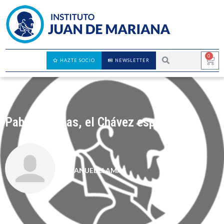
0
HAZTE SOCIO
NEWSLETTER
Pablo Iglesias, el Chávez español
MANUEL LLAMAS