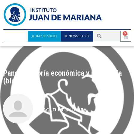
0
HAZTE SOCIO
NEWSLETTER
Panel 2: Teoría económica y monetaria
(bloque 2)
RAQUEL MERINO JARA