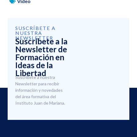
Vídeo
SUSCRÍBETE A
NUESTRA
NEWSLETTER
Suscríbete a la
Newsletter de
Formación en
Ideas de la
Libertad
Suscríbete a nuestra
Newsletter para recibir
información y novedades
del área formativa del
Instituto Juan de Mariana.