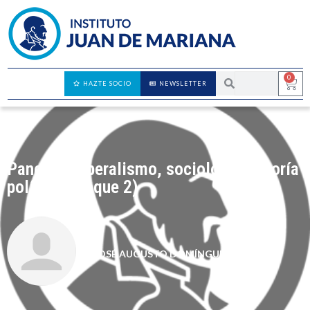
0
HAZTE SOCIO
NEWSLETTER
Panel de Liberalismo, sociología y teoría
política (bloque 2)
JOSÉ AUGUSTO DOMÍNGUEZ