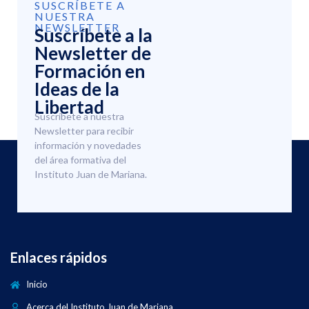
SUSCRÍBETE A
NUESTRA
NEWSLETTER
Suscríbete a la
Newsletter de
Formación en
Ideas de la
Libertad
Suscríbete a nuestra
Newsletter para recibir
información y novedades
del área formativa del
Instituto Juan de Mariana.
Enlaces rápidos
Inicio
Acerca del Instituto Juan de Mariana