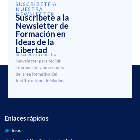
SUSCRÍBETE A
NUESTRA
NEWSLETTER
Suscríbete a la
Newsletter de
Formación en
Ideas de la
Libertad
Suscríbete a nuestra
Newsletter para recibir
información y novedades
del área formativa del
Instituto Juan de Mariana.
Enlaces rápidos
Inicio