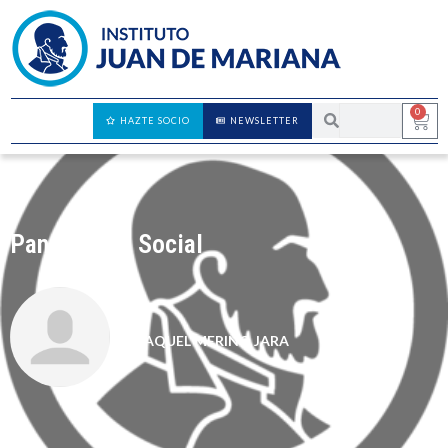
0
HAZTE SOCIO
NEWSLETTER
Panorámica Social
RAQUEL MERINO JARA