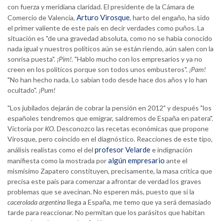
con fuerza y meridiana claridad. El presidente de la Cámara de
Arturo Virosque
Comercio de Valencia,
, harto del engaño, ha sido
el primer valiente de este país en decir verdades como puños. La
situación es "de una gravedad absoluta, como no se había conocido
nada igual y nuestros políticos aún se están riendo, aún salen con la
sonrisa puesta".
¡Pim!
. "Hablo mucho con los empresarios y ya no
creen en los políticos porque son todos unos embusteros".
¡Pam!
"No han hecho nada. Lo sabían todo desde hace dos años y lo han
ocultado".
¡Pum!
"Los jubilados dejarán de cobrar la pensión en 2012" y después "los
españoles tendremos que emigrar, saldremos de España en patera".
Victoria por
KO
. Desconozco las recetas económicas que propone
Virosque, pero coincido en el diagnóstico. Reacciones de este tipo,
profesor Velarde
análisis realistas como el del
e indignación
algún empresario
manifiesta como la mostrada por
ante el
mismísimo Zapatero constituyen, precisamente, la masa crítica que
precisa este país para comenzar a afrontar de verdad los graves
problemas que se avecinan. No esperen más, puesto que si la
cacerolada argentina
llega a España, me temo que ya será demasiado
tarde para reaccionar. No permitan que los parásitos que habitan