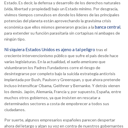
Estado. Es decir, la defensa y desarrollo de los derechos naturales
(vida, libertad y propiedad) bajo un Estado mínimo. Por desgracia,
vivimos tiempos convulsos en donde los líderes de las principales
potencias del planeta están aprovechando la gravísima crisis
banca central
económica que ellos mismos generaron gracias a la
,
para extender su función parasitaria sin cortapisas ni ambages de
ningún tipo.
Ni siquiera Estados Unidos es ajeno a tal peligro
tras el
creciente intervencionismo público que sufre el país desde hace
varias legislaturas. En la actualidad, el
sueño americano
que
vislumbraron los Padres Fundadores corre el riesgo de
desintegrarse por completo bajo la suicida estrategia anticrisis
implantada por Bush, Paulson y Greenspan, y que ahora pretende
incluso intensificar Obama, Geithner y Bernanke. Y detrás vienen
los demás. Japón, Alemania, Francia y, por supuesto, España, entre
muchos otros gobiernos, ya que insisten en rescatar a
determinados sectores a costa de empobrecer a todos sus
ciudadanos.
Por suerte, algunos empresarios españoles parecen despertar
ahora del letargo y alzan su voz en contra de nuestros gobernantes