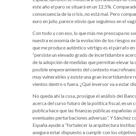
este año el paro se situará en un 12,5%. Comparad
consecuencia de la crisis, no está mal. Pero compa
euro en julio, parece obvio que seguimos en el vagó
Con todo y con eso, lo que más me preocupa no son
nuestra economía de la evolución de los riesgos 
que me produce auténtico vértigo es el párrafo en 
“persiste un elevado grado de incertidumbre acerca
de la adopción de medidas que permitan elevar la 
posible empeoramiento del contexto macrofinanci
muy vulnerables y existe una gran incertidumbre 
vientos dentro o fuera. ¿Qué inversor va a estar di
No queda ahí la cosa, prosigue el análisis del Ban
acerca del curso futuro de la política fiscal, en un
publica hace que las finanzas públicas españolas 
eventuales perturbaciones adversas”. Y Sánchez con
España ayude a “fortalecer la arquitectura instituci
asegura estar dispuesto a cumplir con los objetivo