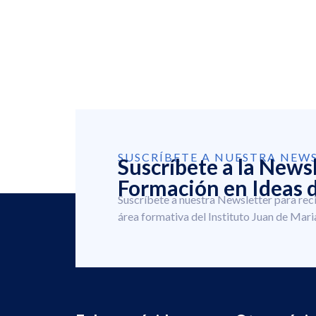
SUSCRÍBETE A NUESTRA NEW
Suscríbete a la News
Formación en Ideas d
Suscríbete a nuestra Newsletter para rec
área formativa del Instituto Juan de Mari