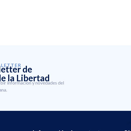
SLETTER
letter de
e la Libertad
ibir información y novedades del
ana.