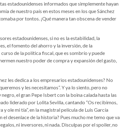
istas estadounidenses informados que simplemente hayan
nomía de nuestro país en estos meses en los que Sánchez
s tomaba por tontos. ¡Qué manera tan obscena de vender
ores estadounidenses, si no es la estabilidad, la
es, el fomento del ahorro y la inversión, de la
curso de la política fiscal, que es sombrío y puede
ermen nuestro poder de compra y expansión del gasto,
nchez les dedica a los empresarios estadounidenses? No
queremos y les necesitamos”. Y ya lo siento, pero no
 negro, el gran Pepe Isbert con la boina calada hasta las
eado liderado por Lolita Sevilla, cantando “Os recibimos,
 y ole mi tía”, en la magistral película de Luis García
n el desenlace de la historia? Pues mucho me temo que va
galos, ni inversores, ni nada. Disculpas por el spoiler, no