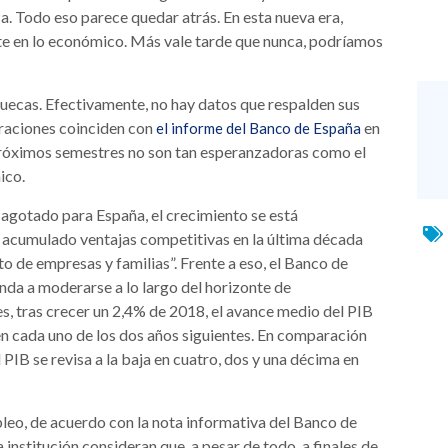
a. Todo eso parece quedar atrás. En esta nueva era,
e en lo económico. Más vale tarde que nunca, podríamos
uecas. Efectivamente, no hay datos que respalden sus
araciones coinciden con
en
el informe del Banco de España
 próximos semestres no son tan esperanzadoras como el
ico.
 agotado para España, el crecimiento se está
 acumulado ventajas competitivas en la última década
o de empresas y familias”. Frente a eso, el Banco de
nda a moderarse a lo largo del horizonte de
s, tras crecer un 2,4% de 2018, el avance medio del PIB
 en cada uno de los dos años siguientes. En comparación
 PIB se revisa a la baja en cuatro, dos y una décima en
leo, de acuerdo con la nota informativa del Banco de
institución consideran que, a pesar de todo, a finales de