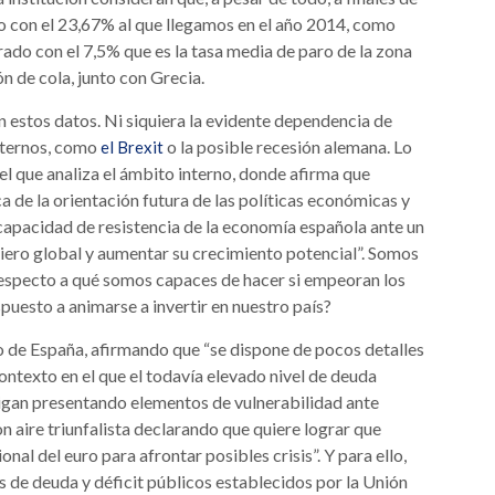
o con el 23,67% al que llegamos en el año 2014, como
rado con el 7,5% que es la tasa media de paro de la zona
n de cola, junto con Grecia.
 estos datos. Ni siquiera la evidente dependencia de
externos, como
o la posible recesión alemana. Lo
el Brexit
el que analiza el ámbito interno, donde afirma que
 de la orientación futura de las políticas económicas y
capacidad de resistencia de la economía española ante un
ero global y aumentar su crecimiento potencial”. Somos
respecto a qué somos capaces de hacer si empeoran los
spuesto a animarse a invertir en nuestro país?
co de España, afirmando que “se dispone de pocos detalles
 contexto en el que el todavía elevado nivel de deuda
sigan presentando elementos de vulnerabilidad ante
 aire triunfalista declarando que quiere lograr que
onal del euro para afrontar posibles crisis”. Y para ello,
s de deuda y déficit públicos establecidos por la Unión