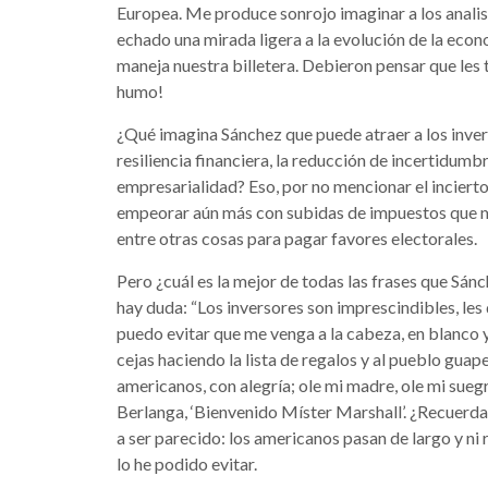
Europea. Me produce sonrojo imaginar a los anal
echado una mirada ligera a la evolución de la eco
maneja nuestra billetera. Debieron pensar que le
humo!
¿Qué imagina Sánchez que puede atraer a los invers
resiliencia financiera, la reducción de incertidumbr
empresarialidad? Eso, por no mencionar el incierto 
empeorar aún más con subidas de impuestos que m
entre otras cosas para pagar favores electorales.
Pero ¿cuál es la mejor de todas las frases que Sá
hay duda: “Los inversores son imprescindibles, les 
puedo evitar que me venga a la cabeza, en blanco y
cejas haciendo la lista de regalos y al pueblo guap
americanos, con alegría; ole mi madre, ole mi suegra
Berlanga, ‘Bienvenido Míster Marshall’. ¿Recuerda
a ser parecido: los americanos pasan de largo y ni re
lo he podido evitar.