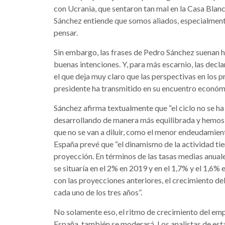
con Ucrania, que sentaron tan mal en la Casa Blanc
Sánchez entiende que somos aliados, especialment
pensar.
Sin embargo, las frases de Pedro Sánchez suenan h
buenas intenciones. Y, para más escarnio, las decl
el que deja muy claro que las perspectivas en los
presidente ha transmitido en su encuentro económ
Sánchez afirma textualmente que “el ciclo no se ha
desarrollando de manera más equilibrada y hemos
que no se van a diluir, como el menor endeudamient
España prevé que “el dinamismo de la actividad tie
proyección. En términos de las tasas medias anuale
se situaría en el 2% en 2019 y en el 1,7% y el 1,6%
con las proyecciones anteriores, el crecimiento del
cada uno de los tres años”.
No solamente eso, el ritmo de crecimiento del emp
España, también se moderará. Los analistas de esta 