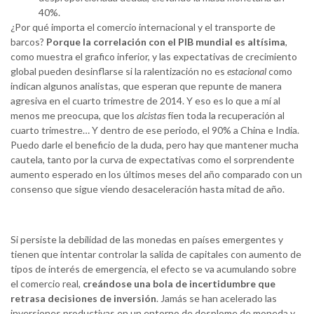
40%.
¿Por qué importa el comercio internacional y el transporte de
barcos?
Porque la correlación con el PIB mundial es altísima
,
como muestra el grafico inferior, y las expectativas de crecimiento
global pueden desinflarse si la ralentización no es
estacional
como
indican algunos analistas, que esperan que repunte de manera
agresiva en el cuarto trimestre de 2014. Y eso es lo que a mí al
menos me preocupa, que los
alcistas
fíen toda la recuperación al
cuarto trimestre… Y dentro de ese periodo, el 90% a China e India.
Puedo darle el beneficio de la duda, pero hay que mantener mucha
cautela, tanto por la curva de expectativas como el sorprendente
aumento esperado en los últimos meses del año comparado con un
consenso que sigue viendo desaceleración hasta mitad de año.
Si persiste la debilidad de las monedas en países emergentes y
tienen que intentar controlar la salida de capitales con aumento de
tipos de interés de emergencia, el efecto se va acumulando sobre
el comercio real,
creándose una bola de incertidumbre que
retrasa decisiones de inversión
. Jamás se han acelerado las
inversiones productivas en un entorno de desplome de moneda y