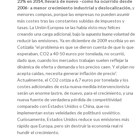
23% en 2014, llevará de nuevo –como ha ocurrido desde
2006- a menor crecimiento industrial y deslocalización,
y
menores compras, porque las empresas no pueden asumir
más costes tras las constantes subidas de impuestos y
tasas. La Unión Europea se las había visto muy felices
creando una carga adicional, bajo la
supuesta buena voluntad
de
reducir las emisiones. Ya en diciembre de 2009 escribía yo en
Cotizalia “el problema es que se dieron cuenta de que lo que
esperaban, CO2 a 40-50 euros por tonelada, no ocurrió,
dado que, cuando los mercados trabajan suelen reflejar la
dinámica de oferta y demanda y los precios caen. Y el plan no
acepta caídas, necesita generar inflación de precio”.
Actualmente, el CO2 cotiza a 6,7 euros por tonelada y los
costes adicionales de esta nueva medida intervencionista
serán un enorme lastre, de nuevo, para el crecimiento, y una
nueva fuente de verdadera pérdida de competitividad
comparado con Estados Unidos o China, que no
implementan estas veleidades de politburó soviético.
Curiosamente, Estados Unidos reduce sus emisiones más
rápido que Europa, pero sin destruir la economía real ni
hundir el crecimiento.