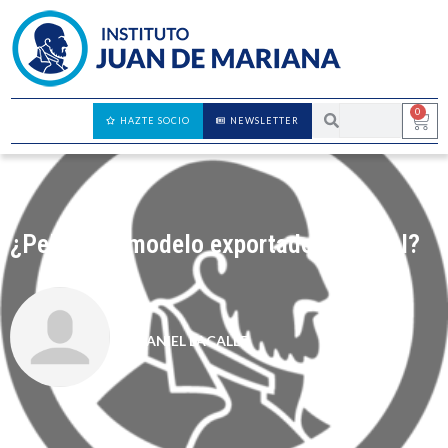
0
HAZTE SOCIO
NEWSLETTER
¿Peligra el modelo exportador español?
DANIEL LACALLE