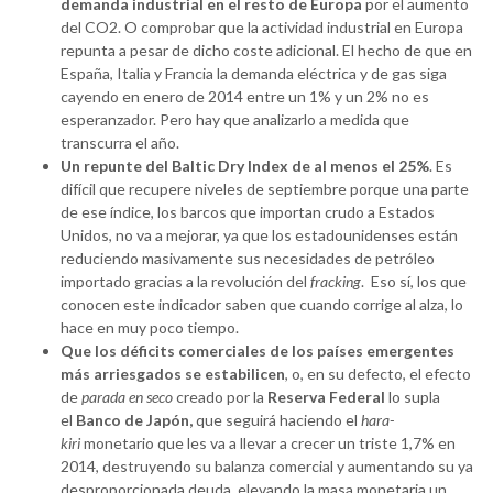
demanda industrial en el resto de Europa
por el aumento
del CO2. O comprobar que la actividad industrial en Europa
repunta a pesar de dicho coste adicional. El hecho de que en
España, Italia y Francia la demanda eléctrica y de gas siga
cayendo en enero de 2014 entre un 1% y un 2% no es
esperanzador. Pero hay que analizarlo a medida que
transcurra el año.
Un repunte del Baltic Dry Index de al menos el 25%
. Es
difícil que recupere niveles de septiembre porque una parte
de ese índice, los barcos que importan crudo a Estados
Unidos, no va a mejorar, ya que los estadounidenses están
reduciendo masivamente sus necesidades de petróleo
importado gracias a la revolución del
fracking
. Eso sí, los que
conocen este indicador saben que cuando corrige al alza, lo
hace en muy poco tiempo.
Que los déficits comerciales de los países emergentes
más arriesgados se estabilicen
, o, en su defecto, el efecto
de
parada en seco
creado por la
Reserva Federal
lo supla
el
Banco de Japón,
que seguirá haciendo el
hara-
kiri
monetario que les va a llevar a crecer un triste 1,7% en
2014, destruyendo su balanza comercial y aumentando su ya
desproporcionada deuda, elevando la masa monetaria un