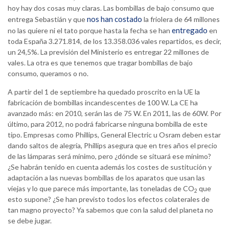
hoy hay dos cosas muy claras. Las bombillas de bajo consumo que
nos han costado
entrega Sebastián y que
la friolera de 64 millones
entregado
no las quiere ni el tato porque hasta la fecha se han
en
toda España 3.271.814, de los 13.358.036 vales repartidos, es decir,
un 24,5%. La previsión del Ministerio es entregar 22 millones de
vales. La otra es que tenemos que tragar bombillas de bajo
consumo, queramos o no.
A partir del 1 de septiembre ha quedado proscrito en la UE la
fabricación de bombillas incandescentes de 100 W. La CE ha
avanzado más: en 2010, serán las de 75 W. En 2011, las de 60W. Por
último, para 2012, no podrá fabricarse ninguna bombilla de este
tipo. Empresas como Phillips, General Electric u Osram deben estar
dando saltos de alegría, Phillips asegura que en tres años el precio
de las lámparas será mínimo, pero ¿dónde se situará ese mínimo?
¿Se habrán tenido en cuenta además los costes de sustitución y
adaptación a las nuevas bombillas de los aparatos que usan las
viejas y lo que parece más importante, las toneladas de CO
que
2
esto supone? ¿Se han previsto todos los efectos colaterales de
tan magno proyecto? Ya sabemos que con la salud del planeta no
se debe jugar.