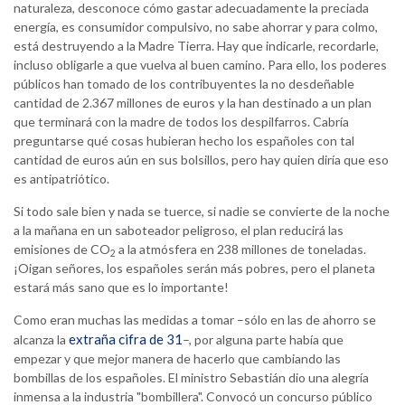
naturaleza, desconoce cómo gastar adecuadamente la preciada
energía, es consumidor compulsivo, no sabe ahorrar y para colmo,
está destruyendo a la Madre Tierra. Hay que indicarle, recordarle,
incluso obligarle a que vuelva al buen camino. Para ello, los poderes
públicos han tomado de los contribuyentes la no desdeñable
cantidad de 2.367 millones de euros y la han destinado a un plan
que terminará con la madre de todos los despilfarros. Cabría
preguntarse qué cosas hubieran hecho los españoles con tal
cantidad de euros aún en sus bolsillos, pero hay quien diría que eso
es antipatriótico.
Si todo sale bien y nada se tuerce, si nadie se convierte de la noche
a la mañana en un saboteador peligroso, el plan reducirá las
emisiones de CO
a la atmósfera en 238 millones de toneladas.
2
¡Oigan señores, los españoles serán más pobres, pero el planeta
estará más sano que es lo importante!
Como eran muchas las medidas a tomar –sólo en las de ahorro se
extraña cifra de 31
alcanza la
–, por alguna parte había que
empezar y que mejor manera de hacerlo que cambiando las
bombillas de los españoles. El ministro Sebastián dio una alegría
inmensa a la industria "bombillera". Convocó un concurso público