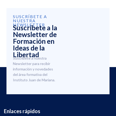
SUSCRÍBETE A
NUESTRA
NEWSLETTER
Suscríbete a la
Newsletter de
Formación en
Ideas de la
Libertad
Suscríbete a nuestra
Newsletter para recibir
información y novedades
del área formativa del
Instituto Juan de Mariana.
Enlaces rápidos