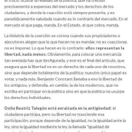
el truco: ocultar la realidad de la política, que ha crecido
precisamente a expensas del mercado y los derechos de los
ciudadanos, y donde la coacción está siempre presente, y es
paradójicamente saludada cuando es lo contrario del mercado. En el
mercado el que paga, manda. En el Estado, el que cobra, manda.
La idolatría de la coerción se corona cuando sus propiciadores o
ejecutores alegan que lo que hacen no es mandar, no es coaccionar,
no es imponer. Lo que hacen es lo contrario:
ellos representan la
libertad, nada menos.
Obviamente, para colocar una mercancía
tan averiada hay que desfigurarla, y ese es el final del artículo, que
asegura que la libertad no es un derecho de cada uno de nosotros,
sino que depende totalmente de la política: nuestro único papel es
votar, y nada más. Benjamín Constant llamaba a eso la libertad de
los antiguos, y defendía, en cambio, la de los modernos, que no
estriba en participar en la política sino en que la política no usurpe
los derechos individuales.
Doña Beatriz Talegón está enraizada en la antigüedad
: el
ciudadano participa, pero su libertad no trasciende esa
participación, porque depende de la igualdad, no la igualdad ante la
ley, sino la igualdad mediante la ley, la llamada "igualdad de