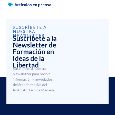
Artículos en prensa
SUSCRÍBETE A
NUESTRA
NEWSLETTER
Suscríbete a la
Newsletter de
Formación en
Ideas de la
Libertad
Suscríbete a nuestra
Newsletter para recibir
información y novedades
del área formativa del
Instituto Juan de Mariana.