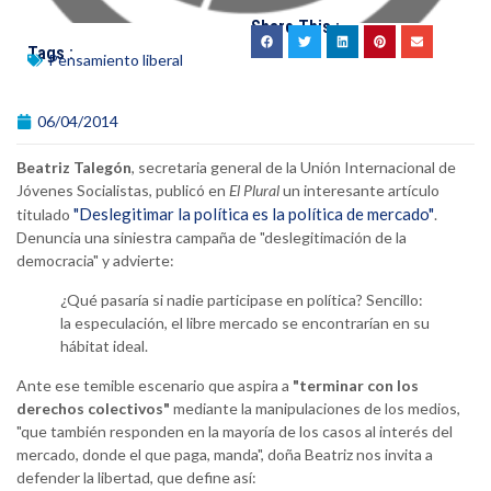
Share This :
Tags :
Pensamiento liberal
06/04/2014
Beatriz Talegón
, secretaria general de la Unión Internacional de
Jóvenes Socialistas, publicó en
E
l
P
lural
un interesante artículo
"Deslegitimar la política es la política de mercado"
titulado
.
Denuncia una siniestra campaña de "deslegitimación de la
democracia" y advierte:
¿Qué pasaría si nadie participase en política? Sencillo:
la especulación, el libre mercado se encontrarían en su
hábitat ideal.
Ante ese temible escenario que aspira a
"terminar con los
derechos colectivos"
mediante la manipulaciones de los medios,
"que también responden en la mayoría de los casos al interés del
mercado, donde el que paga, manda", doña Beatriz nos invita a
defender la libertad, que define así: