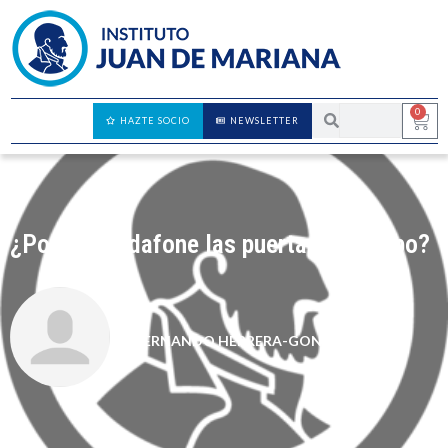
0
HAZTE SOCIO
NEWSLETTER
¿Pondrá Vodafone las puertas al campo?
FERNANDO HERRERA-GONZÁLEZ