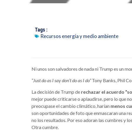
Tags :
Recursos energía y medio ambiente
Ni unos son salvadores de nada ni Trump es un mo
“Just do as I say don’t do as I do”
Tony Banks, Phil Co
La decisión de Trump de
rechazar el acuerdo “so
mejor puede criticarse o aplaudirse, pero lo que no
preocupase el cambio climático, harían
menos cu
son oportunidades de foto que enmascaran una real
no los resultados. Por eso adoran las cumbres y lo
Otra cumbre.