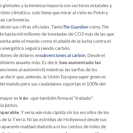
es globales y la inmensa mayoría son sectores estatales y
bio climático, solo tiene que mirar al cielo en Pekín y
esas carboneras.
cen sus cifras oficiales. Tanto
como
The
The Guardian
e hasta mil millones de toneladas de CO2 más de las que
enta ante el mundo como el adalid de la lucha contra el
 energético seguirá siendo carbón.
lones de dólares en
. Desde el
subvenciones al carbón
dólares anuales más. Es decir,
han aumentado las
venciones al automóvil) mientras las tarifas de los
ue decir que, además, la Unión Europea
super-green
es
del mundo pero sus ciudadanos soportan el 100% del
l mayor es
Irán
–que también firma el “tratado”-
ia juntos.
imparable
. Y sería aún más rápida sin los escollos de los
e la Tierra. Ni las estrellas de Hollywood desde sus
 aparente maldad diabólica ni los cientos de miles de