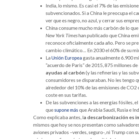
India, lo mismo. Es casi el 7% de las emision
subvencionados. Si a China le preocupa el cam
ver que es negro, no azul, y cerrar sus empr
China consume mucho más carbón de lo que di
New York Times
han publicado que China emit
reconoce oficialmente cada año. Pero se pres
cambio climático… En 2030 el 60% de su mix
La
gasta anualmente 6.900 mil
Unión Europea
“acuerdo de Paris” de 2015, 875 millones de 
ayudas al carbón
(y las refinerías y las sub
consumidores se disparaban. No les tengo q
alrededor del 10% de las emisiones de CO2 
coste en sus tarifas.
De las subvenciones a las energías fósiles, e
que
que Arabia Saudí, Rusia e Ind
supone más
Como explicaba antes, l
a descarbonización es 
mismos que hoy se nos presentan como salvadores d
aviones privados –verdes, seguro-, ni Trump con su