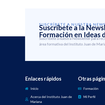
SUSCRÍBETE A NUESTRA NEW
Suscríbete a la News
Formación en Ideas d
Suscríbete a nuestra Newsletter para rec
área formativa del Instituto Juan de Mari
Enlaces rápidos
Otras pági
Inicio
Formación
Acerca del Instituto Juan de
Mi Perfil
Mariana