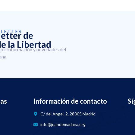
SLETTER
letter de
e la Libertad
ibir información y novedades del
ana.
nas
Información de contacto
Sí
C/ del Ángel, 2, 28005 Madrid
info@juandemariana.org