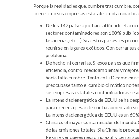
Porque la realidad es que, cumbre tras cumbre, con
líderes con sus empresas estatales contaminadora
De los 147 países que han ratificado el acue
sectores contaminadores son
100% públic
las acerías, etc…). Si a estos países les pre
reunirse en lugares exóticos. Con cerrar su
problema.
De hecho, ni cerrarlas. Si esos países que f
eficiencia, control medioambiental y mejor
hacía falta cumbre. Tanto en I+D como en res
preocupase tanto el cambio climático no tend
sus empresas estatales contaminadoras se 
La intensidad energética de EEUU se ha de
para crecer, a pesar de que ha aumentado su
La intensidad energética de EEUU es un 60% 
China es el mayor contaminador del mundo.
de las emisiones totales. Si a China le preocu
Pekín y ver que es negro, no azul, y cerrar 