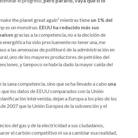
 eliminar el progreso,
pero pararlo, vaya que si lo
“make the planet great again” mientras tiene
un 1% del
ump es un monstruo.
EEUU ha reducido más sus
países
gracias a la competencia, no a la decisión de
a energética ha sido precisamente no tener una, me
aso a las amenazas de politburó de la administración en
ural, uno de los mayores productores de petróleo del
venciones, y tampoco se habría dado la mayor caída del
 la sana competencia, sino que se ha llevado a cabo
una
es que los datos de EEUU comparados con la Unión
lanificación intervenida, dejan a Europa a los pies de los
de 2007 que la Unión Europea de la subvención y el
ios del gas y de la electricidad a sus ciudadanos,
hacer el carbón competitivo ni va a cambiar esa realidad,