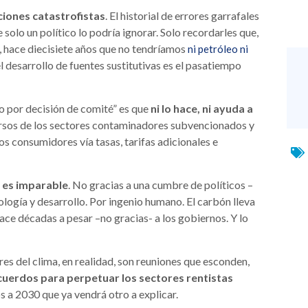
ciones catastrofistas
. El historial de errores garrafales
 solo un político lo podría ignorar. Solo recordarles que,
s, hace diecisiete años que no tendríamos
ni petróleo ni
 el desarrollo de fuentes sustitutivas es el pasatiempo
co por decisión de comité” es que
ni lo hace, ni ayuda a
ersos de los sectores contaminadores subvencionados y
os consumidores vía tasas, tarifas adicionales e
 es imparable
. No gracias a una cumbre de políticos –
ología y desarrollo. Por ingenio humano. El carbón lleva
ce décadas a pesar –no gracias- a los gobiernos. Y lo
res del clima, en realidad, son reuniones que esconden,
cuerdos para perpetuar los sectores rentistas
s a 2030 que ya vendrá otro a explicar.