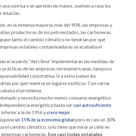
 una sonrisa y un apretón de manos, vuelven a casa los
s intactas.
rdo, en la inmensa mayoría, más del 90%, las empresas y
os
(las productoras de los petroestados, las carboneras,
ocupase tanto el cambio climático no tendrían por qué
s empresas estatales contaminadoras se acababa el
irman el acuerdo “del clima” implementaran las medidas de
es prácticas de las empresas norteamericanas, tampoco
ponsabilidad corporativa. Si a estos países les
rían por qué reunirse en lugares exóticos. Con cerrar
acababa el problema.
splomado y necesita mucho menos consumo energético
 independencia energética hasta ser
.
casi autosuficiente
inferior a la de 1956 y
.
crece mejor
 Supone
pero es casi un 30%
un 15% de la economía global
pa el cambio climático, solo tiene que mirar al cielo en
sus empresas carboneras.
Son casi todas estatales
.