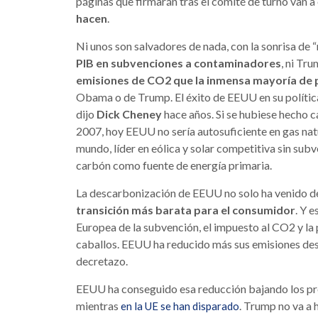
páginas que firmarán tras el comité de turno van a
hacen
.
Ni unos son salvadores de nada, con la sonrisa de 
PIB en subvenciones a contaminadores
, ni Tr
emisiones de CO2 que la inmensa mayoría de 
Obama o de Trump. El éxito de EEUU en su polític
dijo
Dick Cheney
hace años. Si se hubiese hecho c
2007, hoy EEUU no sería autosuficiente en gas nat
mundo, líder en eólica y solar competitiva sin sub
carbón como fuente de energía primaria.
La descarbonización de EEUU no solo ha venido de
transición más barata para el consumidor
. Y 
Europea de la subvención, el impuesto al CO2 y la p
caballos. EEUU ha reducido más sus emisiones des
decretazo.
EEUU ha conseguido esa reducción bajando los prec
mientras
. Trump no va a 
en la UE se han disparado