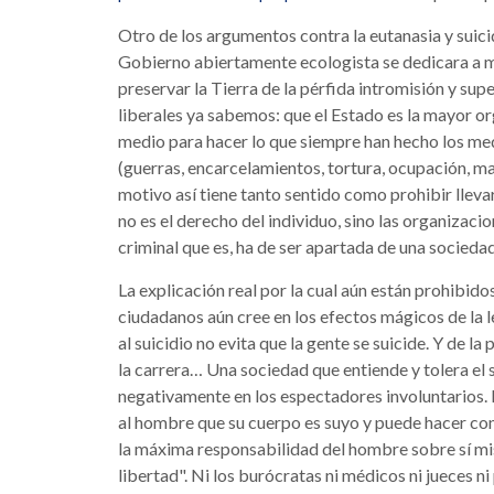
Otro de los argumentos contra la eutanasia y suici
Gobierno abiertamente ecologista se dedicara a 
preservar la Tierra de la pérfida intromisión y su
liberales ya sabemos: que el Estado es la mayor org
medio para hacer lo que siempre han hecho los med
(guerras, encarcelamientos, tortura, ocupación, ma
motivo así tiene tanto sentido como prohibir llevar
no es el derecho del individuo, sino las organizac
criminal que es, ha de ser apartada de una sociedad
La explicación real por la cual aún están prohibidos
ciudadanos aún cree en los efectos mágicos de la l
al suicidio no evita que la gente se suicide. Y de l
la carrera… Una sociedad que entiende y tolera el s
negativamente en los espectadores involuntarios. D
al hombre que su cuerpo es suyo y puede hacer con 
la máxima responsabilidad del hombre sobre sí mis
libertad". Ni los burócratas ni médicos ni jueces ni