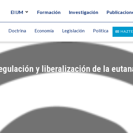
El IJM
Formación
Investigación
Publicacion
Doctrina
Economía
Legislación
Política
HAZTE
gulación y liberalización de la eutana