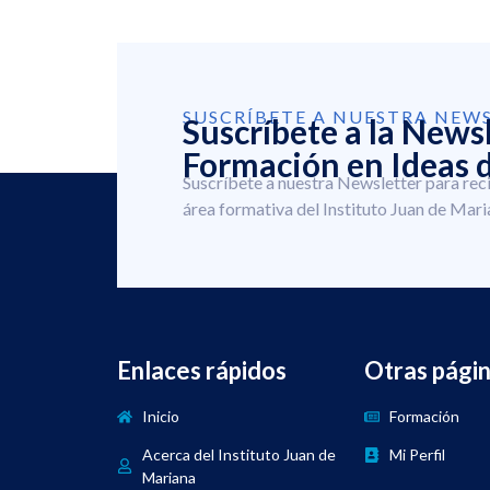
SUSCRÍBETE A NUESTRA NEW
Suscríbete a la News
Formación en Ideas d
Suscríbete a nuestra Newsletter para rec
área formativa del Instituto Juan de Mari
Enlaces rápidos
Otras pági
Inicio
Formación
Acerca del Instituto Juan de
Mi Perfil
Mariana