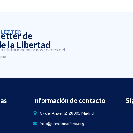
SLETTER
letter de
e la Libertad
ibir información y novedades del
ana.
nas
Información de contacto
Sí
C/ del Ángel, 2, 28005 Madrid
info@juandemariana.org