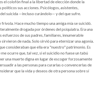
 el colofón final a la libertad de elección donde la
s políticos sus acciones. Psicólogos, asistentes,
del suicida —incluso curándolo— y del que sufre.
 y frívola. Hace mucho tiempo una amiga mía se suicidó.
a literalmente drogada por órdenes del psiquiatra. Era una
s esfuerzos de sus padres, familiares, innumerable
sirvieron de nada. Solo sirvió para eternizar una agonía.
que consideraban que ella era "nuestro" patrimonio. Es
 me ocurre que, tal vez, si el suicidio no fuese un tabú
tener una muerte digna en lugar de escoger forzosamente
persuadir a las personas para curarlas o convencerlas de
nsiderar que la vida y deseos de otra persona sobre sí