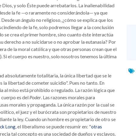
 Dios, y solo Éste puede arrebatarlos. La inalienabilidad
e desde la fe —o raramente no considerándola— ya que
 Desde un ángulo no religioso, ¿cómo se explica que los
indiendo de la fe, solo podremos llegar a la conclusión
o se crea el primer hombre, sino cuanto éste interactúa
 su derecho a no suicidarse o no aprobar la eutanasia? Por
era de la moral católica y que otras personas crean que el
. Si el cuerpo es nuestro, solo nosotros tenemos la última
 absolutamente totalitaria, la única libertad que se le
 la libertad de cometer suicidio". Pues no tanto. En
cia al miso está prohibido o regulado. La razón lógica que
o cuerpo es del
Poder
. Las razones morales para
cusas morales y propaganda. La única razón por la cual se
político, el juez y el burócrata son propietarios de nuestro
iante la ley. Cuando un hombre es propietario de otro se
, el liberalismo se puede resumir en: "
ick Long
otras
recia tal concepto es una sociedad de dueños y esclavos.