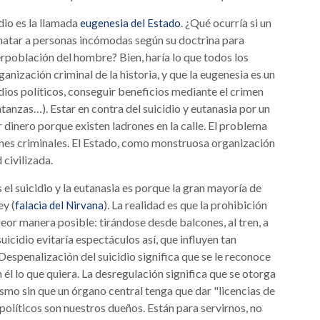
dio es la llamada
. ¿Qué ocurría si un
eugenesia del Estado
matar a personas incómodas según su doctrina para
perpoblación del hombre? Bien, haría lo que todos los
anización criminal de la historia, y que la eugenesia es un
ios políticos, conseguir beneficios mediante el crimen
tanzas…). Estar en contra del suicidio y eutanasia por un
 dinero porque existen ladrones en la calle. El problema
iones criminales. El Estado, como monstruosa organización
 civilizada.
 el suicidio y la eutanasia es porque la gran mayoría de
ey (
). La realidad es que la prohibición
falacia del Nirvana
a peor manera posible: tirándose desde balcones, al tren, a
uicidio evitaría espectáculos así, que influyen tan
espenalización del suicidio significa que se le reconoce
él lo que quiera. La desregulación significa que se otorga
mo sin que un órgano central tenga que dar "licencias de
 políticos son nuestros dueños. Están para servirnos, no