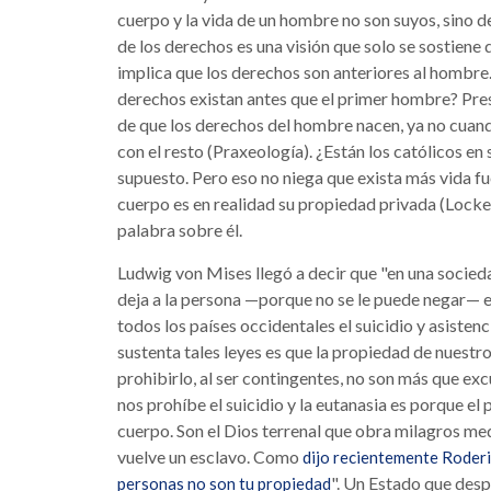
cuerpo y la vida de un hombre no son suyos, sino de
de los derechos es una visión que solo se sostien
implica que los derechos son anteriores al hombre.
derechos existan antes que el primer hombre? Presc
de que los derechos del hombre nacen, ya no cuand
con el resto (Praxeología). ¿Están los católicos en
supuesto. Pero eso no niega que exista más vida fu
cuerpo es en realidad su propiedad privada (Locke)
palabra sobre él.
Ludwig von Mises llegó a decir que "en una sociedad
deja a la persona —porque no se le puede negar— es
todos los países occidentales el suicidio y asisten
sustenta tales leyes es que la propiedad de nuestr
prohibirlo, al ser contingentes, no son más que ex
nos prohíbe el suicidio y la eutanasia es porque el 
cuerpo. Son el Dios terrenal que obra milagros med
vuelve un esclavo. Como
dijo recientemente Roder
". Un Estado que desp
personas no son tu propiedad