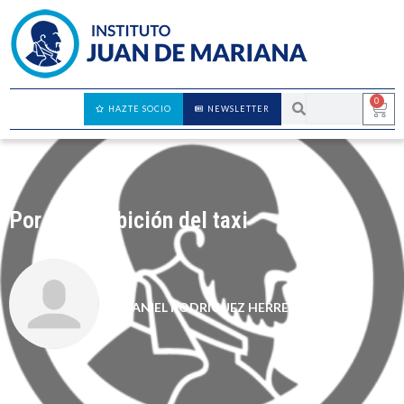
0
HAZTE SOCIO
NEWSLETTER
Por la prohibición del taxi
DANIEL RODRÍGUEZ HERRERA