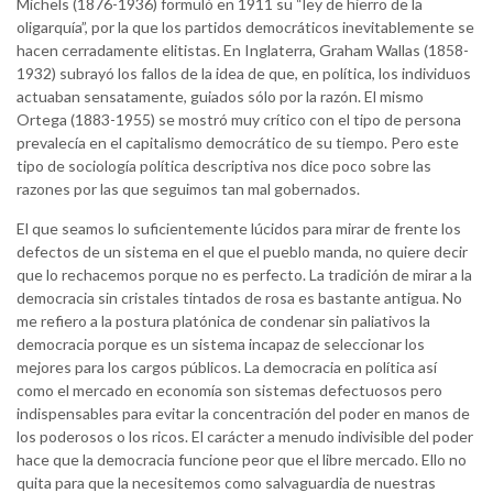
Michels (1876-1936) formuló en 1911 su “ley de hierro de la
oligarquía”, por la que los partidos democráticos inevitablemente se
hacen cerradamente elitistas. En Inglaterra, Graham Wallas (1858-
1932) subrayó los fallos de la idea de que, en política, los individuos
actuaban sensatamente, guiados sólo por la razón. El mismo
Ortega (1883-1955) se mostró muy crítico con el tipo de persona
prevalecía en el capitalismo democrático de su tiempo. Pero este
tipo de sociología política descriptiva nos dice poco sobre las
razones por las que seguimos tan mal gobernados.
El que seamos lo suficientemente lúcidos para mirar de frente los
defectos de un sistema en el que el pueblo manda, no quiere decir
que lo rechacemos porque no es perfecto. La tradición de mirar a la
democracia sin cristales tintados de rosa es bastante antigua. No
me refiero a la postura platónica de condenar sin paliativos la
democracia porque es un sistema incapaz de seleccionar los
mejores para los cargos públicos. La democracia en política así
como el mercado en economía son sistemas defectuosos pero
indispensables para evitar la concentración del poder en manos de
los poderosos o los ricos. El carácter a menudo indivisible del poder
hace que la democracia funcione peor que el libre mercado. Ello no
quita para que la necesitemos como salvaguardia de nuestras