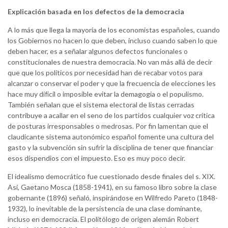
Explicación basada en los defectos de la democracia
A lo más que llega la mayoría de los economistas españoles, cuando
los Gobiernos no hacen lo que deben, incluso cuando saben lo que
deben hacer, es a señalar algunos defectos funcionales o
constitucionales de nuestra democracia. No van más allá de decir
que que los políticos por necesidad han de recabar votos para
alcanzar o conservar el poder y que la frecuencia de elecciones les
hace muy difícil o imposible evitar la demagogia o el populismo.
También señalan que el sistema electoral de listas cerradas
contribuye a acallar en el seno de los partidos cualquier voz crítica
de posturas irresponsables o medrosas. Por fin lamentan que el
claudicante sistema autonómico español fomente una cultura del
gasto y la subvención sin sufrir la disciplina de tener que financiar
esos dispendios con el impuesto. Eso es muy poco decir.
El idealismo democrático fue cuestionado desde finales del s. XIX.
Así, Gaetano Mosca (1858-1941), en su famoso libro sobre la clase
gobernante (1896) señaló, inspirándose en Wilfredo Pareto (1848-
1932), lo inevitable de la persistencia de una clase dominante,
incluso en democracia. El politólogo de origen alemán Robert