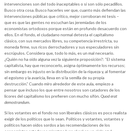
intervenciones son del todo inaceptables o si son sólo pecadillos.
Busco otra cosa. Busco hacerles ver que, cuanto más defiendan las
intervenciones públicas que critico, mejor corroboran mi tesis –
que es que las gentes no escuchan las jeremiadas de los
economistas ortodoxos porque están en profundo desacuerdo con
ellos. En el fondo, el ciudadano normal detesta el capitalismo
clásico, con sus mercados libres, su competencia irrestricta, su
moneda firme, sus ricos derrochadores y sus especuladores sin
escrúpulos. Considera que, todo lo más, es un mal necesario.
¿Quién no ha oído alguna vez la siguiente proposición?: “El sistema
capitalista, hay que reconocerlo, asigna óptimamente los recursos;
sin embargo es injusto en la distribución de la riqueza y, al fomentar
el egoísmo y la avaricia, lleva en sí la semilla de su propia
destrucción.” Cuando miro alrededor de este aula, empiezo a
pensar que incluso los que entre nosotros son catadores de los
licores del capitalismo los prefieren con mucho sifón.
Quod erat
demostrandum
.
Si los votantes en el fondo no son liberales clásicos es poco realista
exigir de los políticos que lo sean. Políticos y votantes, votantes y
políticos hacen oídos sordos a las recomendaciones de los