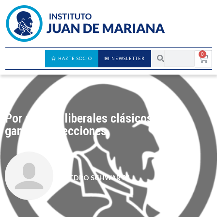
0
HAZTE SOCIO
NEWSLETTER
Por qué los liberales clásicos no
ganamos elecciones
PEDRO SCHWARTZ