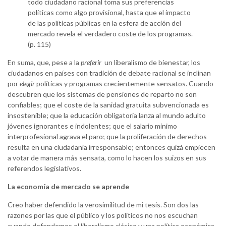
todo ciudadano racional toma sus preferencias
políticas como algo provisional, hasta que el impacto
de las políticas públicas en la esfera de acción del
mercado revela el verdadero coste de los programas.
(p. 115)
En suma, que, pese a la
preferir
un liberalismo de bienestar, los
ciudadanos en países con tradición de debate racional se inclinan
por
elegir
políticas y programas crecientemente sensatos. Cuando
descubren que los sistemas de pensiones de reparto no son
confiables; que el coste de la sanidad gratuita subvencionada es
insostenible; que la educación obligatoria lanza al mundo adulto
jóvenes ignorantes e indolentes; que el salario mínimo
interprofesional agrava el paro; que la proliferación de derechos
resulta en una ciudadanía irresponsable; entonces quizá empiecen
a votar de manera más sensata, como lo hacen los suizos en sus
referendos legislativos.
La economía de mercado se aprende
Creo haber defendido la verosimilitud de mi tesis. Son dos las
razones por las que el público y los políticos no nos escuchan
cuando defendemos el liberalismo clásico y una política económica