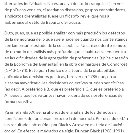
libertades individuales. No estaría yo del todo tranquilo si, en vez
de políticos venales, ciudadanos distraídos, grupos conspiradores,
sindicatos clientelistas fuese un filósofo-rey el que nos a
gobernase al estilo de Esparta o Siracusa.
Digo, pues, que es posible analizar con más precisión los defectos
de la democracia de lo que suele hacerse cuando nos contentamos
con lamentar el estado de la cosa pública. Un antecedente remoto
de un modo de análisis más profundo que el habitual se encuentra
en las dificultades de la agregación de preferencias (típica cuestión
de la Economía del Bienestar) en la obra del marqués de Condorcet
(1743-1794). Este gran teórico de la teoría de la probabilidad
aplicada a las decisiones políticas, hizo ver en 1785 que, en un
sistema mayoritario, las decisiones colectivas pueden ser cíclicas
(es decir, A preferido a B, que es preferido a C, que es preferido a
A), pese a que los votantes hayan ordenado sus preferencias de
forma transitiva.
Ya en el siglo XX, se ha ahondado el análisis de los defectos y
condiciones de funcionamiento de la democracia. Por un lado están
los resultados obtenidos por Black y Arrow en materia de “
social
choice
”. En efecto, a mediados de siglo, Duncan Black (1908-1991),