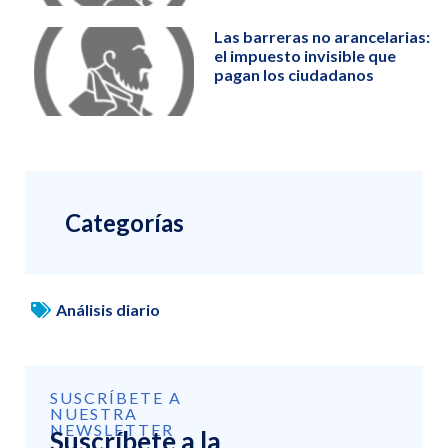
Las barreras no arancelarias:
el impuesto invisible que
pagan los ciudadanos
Categorías
Análisis diario
SUSCRÍBETE A
NUESTRA
NEWSLETTER
Suscríbete a la