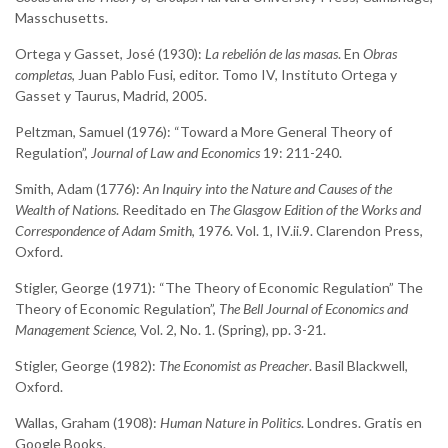
Masschusetts.
Ortega y Gasset, José (1930):
La rebelión de las masas
. En
Obras
completas
, Juan Pablo Fusi, editor. Tomo IV, Instituto Ortega y
Gasset y Taurus, Madrid, 2005.
Peltzman, Samuel (1976): “Toward a More General Theory of
Regulation”,
Journal of Law and Economics
19: 211-240.
Smith, Adam (1776):
An Inquiry into the Nature and Causes of the
Wealth of Nations
. Reeditado en
The Glasgow Edition of the Works and
Correspondence of Adam Smith
, 1976. Vol. 1, IV.ii.9. Clarendon Press,
Oxford.
Stigler, George (1971): “The Theory of Economic Regulation” The
Theory of Economic Regulation”,
The Bell Journal of Economics and
Management Science
, Vol. 2, No. 1. (Spring), pp. 3-21.
Stigler, George (1982):
The Economist as Preacher
. Basil Blackwell,
Oxford.
Wallas, Graham (1908):
Human Nature in Politics
. Londres. Gratis en
Google Books.