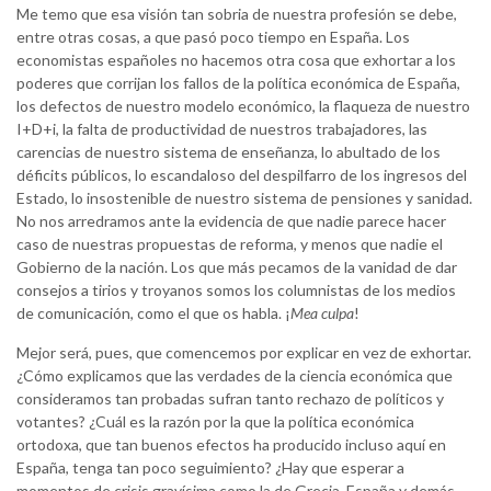
Me temo que esa visión tan sobria de nuestra profesión se debe,
entre otras cosas, a que pasó poco tiempo en España. Los
economistas españoles no hacemos otra cosa que exhortar a los
poderes que corrijan los fallos de la política económica de España,
los defectos de nuestro modelo económico, la flaqueza de nuestro
I+D+i, la falta de productividad de nuestros trabajadores, las
carencias de nuestro sistema de enseñanza, lo abultado de los
déficits públicos, lo escandaloso del despilfarro de los ingresos del
Estado, lo insostenible de nuestro sistema de pensiones y sanidad.
No nos arredramos ante la evidencia de que nadie parece hacer
caso de nuestras propuestas de reforma, y menos que nadie el
Gobierno de la nación. Los que más pecamos de la vanidad de dar
consejos a tirios y troyanos somos los columnistas de los medios
de comunicación, como el que os habla. ¡
Mea culpa
!
Mejor será, pues, que comencemos por explicar en vez de exhortar.
¿Cómo explicamos que las verdades de la ciencia económica que
consideramos tan probadas sufran tanto rechazo de políticos y
votantes? ¿Cuál es la razón por la que la política económica
ortodoxa, que tan buenos efectos ha producido incluso aquí en
España, tenga tan poco seguimiento? ¿Hay que esperar a
momentos de crisis gravísima como la de Grecia, España y demás