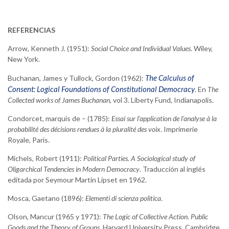
REFERENCIAS
Arrow, Kenneth J. (1951):
Social Choice and Individual Values
. Wiley,
New York.
The Calculus of
Buchanan, James y Tullock, Gordon (1962):
Consent: Logical Foundations of Constitutional Democracy
. En
The
Collected works of James Buchanan
, vol 3. Liberty Fund, Indianapolis.
Condorcet, marquis de – (1785):
Essai sur l’application de l’analyse à la
probabilité des décisions rendues à la pluralité des voix
. Imprimerie
Royale, Paris.
Michels, Robert (1911):
Political
Parties.
A Sociological study of
Oligarchical Tendencies in Modern Democracy
. Traducción al inglés
editada por Seymour Martin Lipset en 1962.
Mosca, Gaetano (1896):
Elementi di scienza politica
.
Olson, Mancur (1965 y 1971):
The Logic of Collective Action. Public
Goods and the Theory of Groups
. Harvard University Press, Cambridge,