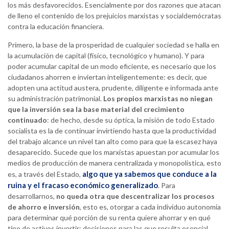
los más desfavorecidos. Esencialmente por dos razones que atacan
de lleno el contenido de los prejuicios marxistas y socialdemócratas
contra la educación financiera.
Primero, la base de la prosperidad de cualquier sociedad se halla en
la acumulación de capital (físico, tecnológico y humano). Y para
poder acumular capital de un modo eficiente, es necesario que los
ciudadanos ahorren e inviertan inteligentemente: es decir, que
adopten una actitud austera, prudente, diligente e informada ante
su administración patrimonial.
Los propios marxistas no niegan
que la inversión sea la base material del crecimiento
continuado
: de hecho, desde su óptica, la misión de todo Estado
socialista es la de continuar invirtiendo hasta que la productividad
del trabajo alcance un nivel tan alto como para que la escasez haya
desaparecido. Sucede que los marxistas apuestan por acumular los
medios de producción de manera centralizada y monopolística, esto
algo que ya sabemos que conduce a la
es, a través del Estado,
ruina y el fracaso económico generalizado
. Para
desarrollarnos,
no queda otra que descentralizar los procesos
de ahorro e inversión
, esto es, otorgar a cada individuo autonomía
para determinar qué porción de su renta quiere ahorrar y en qué
tipo de activos invertir: decisiones para las que resulta esencial