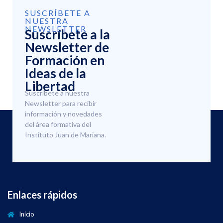
SUSCRÍBETE A
NUESTRA
NEWSLETTER
Suscríbete a la
Newsletter de
Formación en
Ideas de la
Libertad
Suscríbete a nuestra
Newsletter para recibir
información y novedades
del área formativa del
Instituto Juan de Mariana.
Enlaces rápidos
Inicio