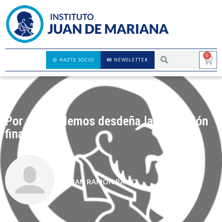
0
HAZTE SOCIO
NEWSLETTER
Por qué Podemos desdeña la educación
financiera
JUAN RAMÓN RALLO