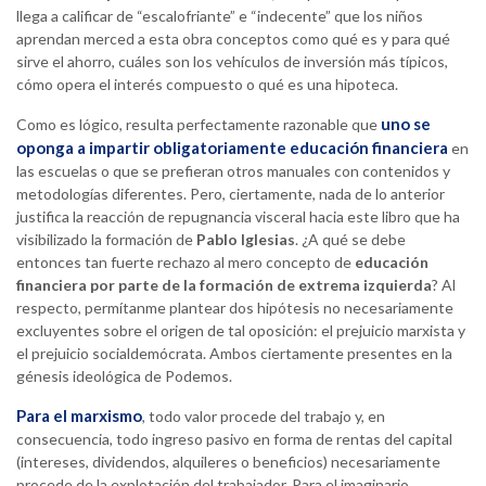
llega a calificar de “escalofriante” e “indecente” que los niños
aprendan merced a esta obra conceptos como qué es y para qué
sirve el ahorro, cuáles son los vehículos de inversión más típicos,
cómo opera el interés compuesto o qué es una hipoteca.
uno se
Como es lógico, resulta perfectamente razonable que
oponga a impartir obligatoriamente educación financiera
en
las escuelas o que se prefieran otros manuales con contenidos y
metodologías diferentes. Pero, ciertamente, nada de lo anterior
justifica la reacción de repugnancia visceral hacia este libro que ha
visibilizado la formación de
Pablo Iglesias
. ¿A qué se debe
entonces tan fuerte rechazo al mero concepto de
educación
financiera por parte de la formación de extrema izquierda
? Al
respecto, permítanme plantear dos hipótesis no necesariamente
excluyentes sobre el origen de tal oposición: el prejuicio marxista y
el prejuicio socialdemócrata. Ambos ciertamente presentes en la
génesis ideológica de Podemos.
Para el marxismo
, todo valor procede del trabajo y, en
consecuencia, todo ingreso pasivo en forma de rentas del capital
(intereses, dividendos, alquileres o beneficios) necesariamente
procede de la explotación del trabajador. Para el imaginario