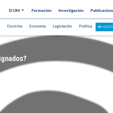
El IJM
Formación
Investigación
Publicacion
Doctrina
Economía
Legislación
Política
HAZTE
dignados?