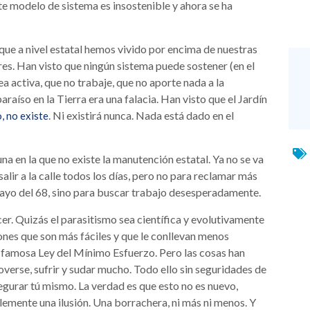
ste modelo de sistema es insostenible y ahora se ha
 que a nivel estatal hemos vivido por encima de nuestras
ares. Han visto que ningún sistema puede sostener (en el
a activa, que no trabaje, que no aporte nada a la
raíso en la Tierra era una falacia. Han visto que el Jardín
. Ni existirá nunca. Nada está dado en el
, no existe
una en la que no existe la manutención estatal. Ya no se va
alir a la calle todos los días, pero no para reclamar más
ayo del 68, sino para buscar trabajo desesperadamente.
. Quizás el parasitismo sea científica y evolutivamente
ones que son más fáciles y que le conllevan menos
a famosa Ley del Mínimo Esfuerzo. Pero las cosas han
overse, sufrir y sudar mucho. Todo ello sin seguridades de
egurar tú mismo. La verdad es que esto no es nuevo,
lemente una ilusión. Una borrachera, ni más ni menos. Y