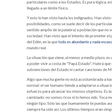
particulares como a los Estados. Es pura lógica, e
llegado a un límite físico.
Y esto lo han visto hasta los indignados. Han visto
posibilidades, como se suele decir de los particul
sentido amplio de la palabra) a población que no se
sociedad. Han visto que el intento de prometer el pa
del Edén, en la que
todo es abundante y nada escaso
mundo real.
La situación que viene, al menos a medio plazo, es 
a poder vivir a costa de "Papá Estado". Habrá que s
subvenciones del Estado ni cantar canciones de M
Algo que mucha gente no está acostumbrada a hacer
normal: el ser humano tiende a adaptarse a situaci
esfuerzo para alcanzar los mismos objetivos. Es l
cambiado: no somos ricos
ni lo hemos sido
. Toca m
ningún tipo. Sólo las que buenamente te puedas as
siempre ha sido así. Los últimos tiempos eran simp