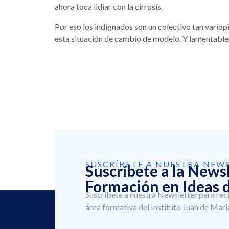
ahora toca lidiar con la cirrosis.
Por eso los indignados son un colectivo tan vario
esta situación de cambio de modelo. Y lamentable
SUSCRÍBETE A NUESTRA NEW
Suscríbete a la News
Formación en Ideas d
Suscríbete a nuestra Newsletter para rec
área formativa del Instituto Juan de Mari