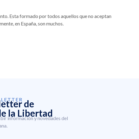
pinto. Esta formado por todos aquellos que no aceptan
mente, en España, son muchos.
SLETTER
letter de
e la Libertad
ibir información y novedades del
ana.