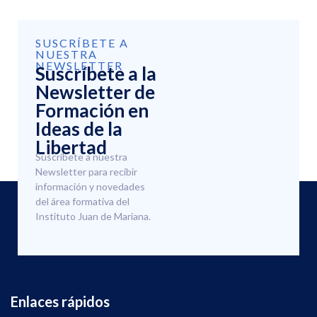
SUSCRÍBETE A
NUESTRA
NEWSLETTER
Suscríbete a la
Newsletter de
Formación en
Ideas de la
Libertad
Suscríbete a nuestra
Newsletter para recibir
información y novedades
del área formativa del
Instituto Juan de Mariana.
Enlaces rápidos