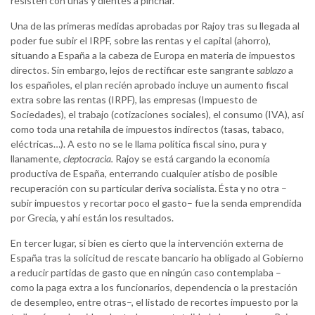
resisten con uñas y dientes a pinchar.
Una de las primeras medidas aprobadas por Rajoy tras su llegada al
poder fue subir el IRPF, sobre las rentas y el capital (ahorro),
situando a España a la cabeza de Europa en materia de impuestos
directos. Sin embargo, lejos de rectificar este sangrante
sablazo
a
los españoles, el plan recién aprobado incluye un aumento fiscal
extra sobre las rentas (IRPF), las empresas (Impuesto de
Sociedades), el trabajo (cotizaciones sociales), el consumo (IVA), así
como toda una retahíla de impuestos indirectos (tasas, tabaco,
eléctricas…). A esto no se le llama política fiscal sino, pura y
llanamente,
cleptocracia.
Rajoy se está cargando la economía
productiva de España, enterrando cualquier atisbo de posible
recuperación con su particular deriva socialista. Ésta y no otra –
subir impuestos y recortar poco el gasto– fue la senda emprendida
por Grecia, y ahí están los resultados.
En tercer lugar, si bien es cierto que la intervención externa de
España tras la solicitud de rescate bancario ha obligado al Gobierno
a reducir partidas de gasto que en ningún caso contemplaba –
como la paga extra a los funcionarios, dependencia o la prestación
de desempleo, entre otras–, el listado de recortes impuesto por la