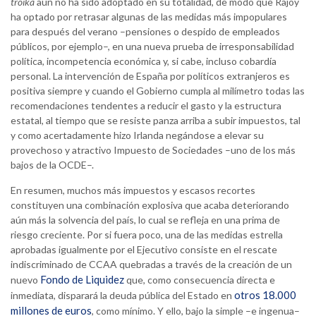
troika
aún no ha sido adoptado en su totalidad, de modo que Rajoy
ha optado por retrasar algunas de las medidas más impopulares
para después del verano –pensiones o despido de empleados
públicos, por ejemplo–, en una nueva prueba de irresponsabilidad
política, incompetencia económica y, si cabe, incluso cobardía
personal. La intervención de España por políticos extranjeros es
positiva siempre y cuando el Gobierno cumpla al milímetro todas las
recomendaciones tendentes a reducir el gasto y la estructura
estatal, al tiempo que se resiste panza arriba a subir impuestos, tal
y como acertadamente hizo Irlanda negándose a elevar su
provechoso y atractivo Impuesto de Sociedades –uno de los más
bajos de la OCDE–.
En resumen, muchos más impuestos y escasos recortes
constituyen una combinación explosiva que acaba deteriorando
aún más la solvencia del país, lo cual se refleja en una prima de
riesgo creciente. Por si fuera poco, una de las medidas estrella
aprobadas igualmente por el Ejecutivo consiste en el rescate
indiscriminado de CCAA quebradas a través de la creación de un
Fondo de Liquidez
nuevo
que, como consecuencia directa e
otros 18.000
inmediata, disparará la deuda pública del Estado en
millones de euros
, como mínimo. Y ello, bajo la simple –e ingenua–