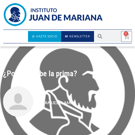
0
HAZTE SOCIO
NEWSLETTER
¿Por qué sube la prima?
MANUEL LLAMAS