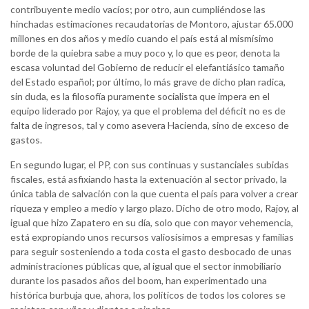
contribuyente medio vacíos; por otro, aun cumpliéndose las
hinchadas estimaciones recaudatorias de Montoro, ajustar 65.000
millones en dos años y medio cuando el país está al mismísimo
borde de la quiebra sabe a muy poco y, lo que es peor, denota la
escasa voluntad del Gobierno de reducir el elefantiásico tamaño
del Estado español; por último, lo más grave de dicho plan radica,
sin duda, es la filosofía puramente socialista que impera en el
equipo liderado por Rajoy, ya que el problema del déficit no es de
falta de ingresos, tal y como asevera Hacienda, sino de exceso de
gastos.
En segundo lugar, el PP, con sus continuas y sustanciales subidas
fiscales, está asfixiando hasta la extenuación al sector privado, la
única tabla de salvación con la que cuenta el país para volver a crear
riqueza y empleo a medio y largo plazo. Dicho de otro modo, Rajoy, al
igual que hizo Zapatero en su día, solo que con mayor vehemencia,
está expropiando unos recursos valiosísimos a empresas y familias
para seguir sosteniendo a toda costa el gasto desbocado de unas
administraciones públicas que, al igual que el sector inmobiliario
durante los pasados años del boom, han experimentado una
histórica burbuja que, ahora, los políticos de todos los colores se