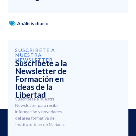
Análisis diario
SUSCRÍBETE A
NUESTRA
NEWSLETTER
Suscríbete a la
Newsletter de
Formación en
Ideas de la
Libertad
Suscríbete a nuestra
Newsletter para recibir
información y novedades
del área formativa del
Instituto Juan de Mariana.