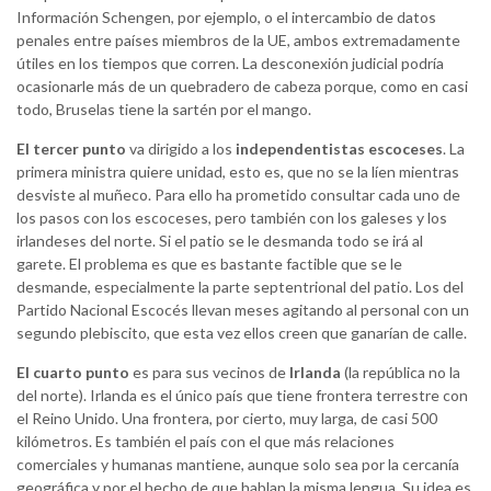
Información Schengen, por ejemplo, o el intercambio de datos
penales entre países miembros de la UE, ambos extremadamente
útiles en los tiempos que corren. La desconexión judicial podría
ocasionarle más de un quebradero de cabeza porque, como en casi
todo, Bruselas tiene la sartén por el mango.
El tercer punto
va dirigido a los
independentistas escoceses
. La
primera ministra quiere unidad, esto es, que no se la líen mientras
desviste al muñeco. Para ello ha prometido consultar cada uno de
los pasos con los escoceses, pero también con los galeses y los
irlandeses del norte. Si el patio se le desmanda todo se irá al
garete. El problema es que es bastante factible que se le
desmande, especialmente la parte septentrional del patio. Los del
Partido Nacional Escocés llevan meses agitando al personal con un
segundo plebiscito, que esta vez ellos creen que ganarían de calle.
El cuarto punto
es para sus vecinos de
Irlanda
(la república no la
del norte). Irlanda es el único país que tiene frontera terrestre con
el Reino Unido. Una frontera, por cierto, muy larga, de casi 500
kilómetros. Es también el país con el que más relaciones
comerciales y humanas mantiene, aunque solo sea por la cercanía
geográfica y por el hecho de que hablan la misma lengua. Su idea es