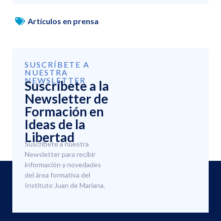
Artículos en prensa
SUSCRÍBETE A
NUESTRA
NEWSLETTER
Suscríbete a la
Newsletter de
Formación en
Ideas de la
Libertad
Suscríbete a nuestra
Newsletter para recibir
información y novedades
del área formativa del
Instituto Juan de Mariana.