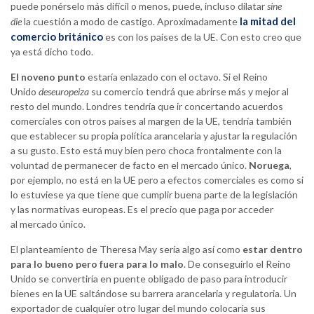
puede ponérselo más difícil o menos, puede, incluso dilatar
sine
la mitad del
die
la cuestión a modo de castigo. Aproximadamente
comercio británico
es con los países de la UE. Con esto creo que
ya está dicho todo.
El noveno punto
estaría enlazado con el octavo. Si el Reino
Unido
deseuropeiza
su comercio tendrá que abrirse más y mejor al
resto del mundo. Londres tendría que ir concertando acuerdos
comerciales con otros países al margen de la UE, tendría también
que establecer su propia política arancelaria y ajustar la regulación
a su gusto. Esto está muy bien pero choca frontalmente con la
voluntad de permanecer de facto en el mercado único.
Noruega
,
por ejemplo, no está en la UE pero a efectos comerciales es como si
lo estuviese ya que tiene que cumplir buena parte de la legislación
y las normativas europeas. Es el precio que paga por acceder
al mercado único.
El planteamiento de Theresa May sería algo así como
estar dentro
para lo bueno pero fuera para lo malo
. De conseguirlo el Reino
Unido se convertiría en puente obligado de paso para introducir
bienes en la UE saltándose su barrera arancelaria y regulatoria. Un
exportador de cualquier otro lugar del mundo colocaría sus