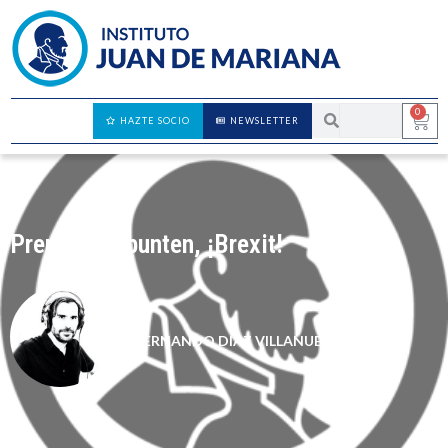
0
HAZTE SOCIO
NEWSLETTER
Preparen, apunten, ¡Brexit!
FERNANDO DÍAZ VILLANUEVA