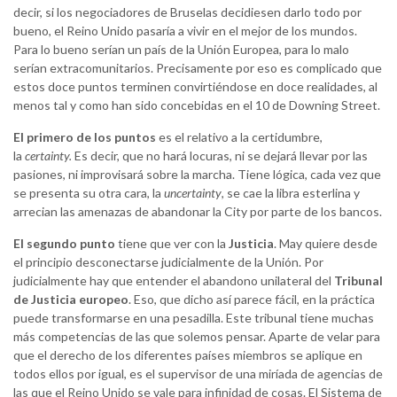
decir, si los negociadores de Bruselas decidiesen darlo todo por
bueno, el Reino Unido pasaría a vivir en el mejor de los mundos.
Para lo bueno serían un país de la Unión Europea, para lo malo
serían extracomunitarios. Precisamente por eso es complicado que
estos doce puntos terminen convirtiéndose en doce realidades, al
menos tal y como han sido concebidas en el 10 de Downing Street.
El primero de los puntos
es el relativo a la certidumbre,
la
certainty.
Es decir, que no hará locuras, ni se dejará llevar por las
pasiones, ni improvisará sobre la marcha. Tiene lógica, cada vez que
se presenta su otra cara, la
uncertainty
, se cae la libra esterlina y
arrecian las amenazas de abandonar la City por parte de los bancos.
El segundo punto
tiene que ver con la
Justicia
. May quiere desde
el principio desconectarse judicialmente de la Unión. Por
judicialmente hay que entender el abandono unilateral del
Tribunal
de Justicia europeo
. Eso, que dicho así parece fácil, en la práctica
puede transformarse en una pesadilla. Este tribunal tiene muchas
más competencias de las que solemos pensar. Aparte de velar para
que el derecho de los diferentes países miembros se aplique en
todos ellos por igual, es el supervisor de una miríada de agencias de
las que el Reino Unido se vale para infinidad de cosas. El Sistema de