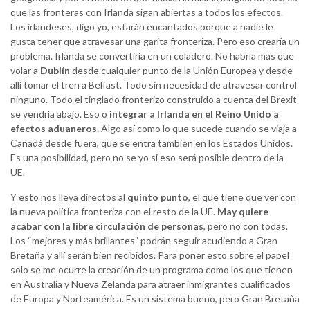
que las fronteras con Irlanda sigan abiertas a todos los efectos.
Los irlandeses, digo yo, estarán encantados porque a nadie le
gusta tener que atravesar una garita fronteriza. Pero eso crearía un
problema. Irlanda se convertiría en un coladero. No habría más que
volar a
Dublín
desde cualquier punto de la Unión Europea y desde
allí tomar el tren a Belfast. Todo sin necesidad de atravesar control
ninguno. Todo el tinglado fronterizo construido a cuenta del Brexit
se vendría abajo. Eso o
integrar a Irlanda en el Reino Unido a
efectos aduaneros.
Algo así como lo que sucede cuando se viaja a
Canadá desde fuera, que se entra también en los Estados Unidos.
Es una posibilidad, pero no se yo si eso será posible dentro de la
UE.
Y esto nos lleva directos al
quinto punto
, el que tiene que ver con
la nueva política fronteriza con el resto de la UE.
May quiere
acabar con la libre circulación de personas
, pero no con todas.
Los “mejores y más brillantes” podrán seguir acudiendo a Gran
Bretaña y allí serán bien recibidos. Para poner esto sobre el papel
solo se me ocurre la creación de un programa como los que tienen
en Australia y Nueva Zelanda para atraer inmigrantes cualificados
de Europa y Norteamérica. Es un sistema bueno, pero Gran Bretaña