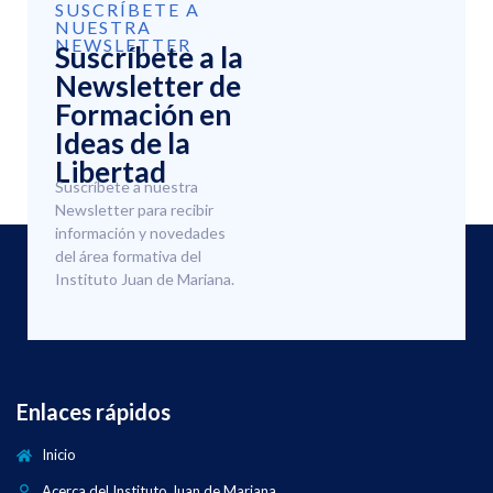
SUSCRÍBETE A
NUESTRA
NEWSLETTER
Suscríbete a la
Newsletter de
Formación en
Ideas de la
Libertad
Suscríbete a nuestra
Newsletter para recibir
información y novedades
del área formativa del
Instituto Juan de Mariana.
Enlaces rápidos
Inicio
Acerca del Instituto Juan de Mariana