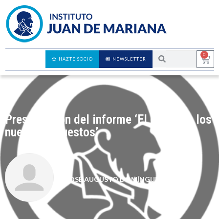
0
HAZTE SOCIO
NEWSLETTER
Presentación del informe ‘El coste de los
nuevos impuestos’
JOSÉ AUGUSTO DOMÍNGUEZ