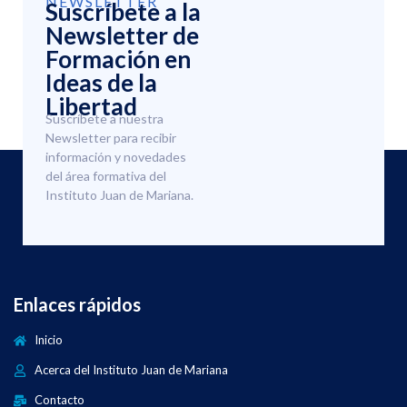
NEWSLETTER
Suscríbete a la
Newsletter de
Formación en
Ideas de la
Libertad
Suscríbete a nuestra
Newsletter para recibir
información y novedades
del área formativa del
Instituto Juan de Mariana.
Enlaces rápidos
Inicio
Acerca del Instituto Juan de Mariana
Contacto