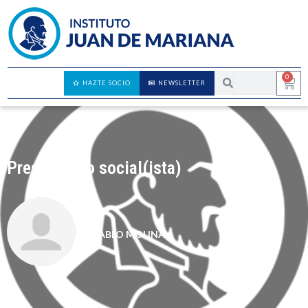
0
HAZTE SOCIO
NEWSLETTER
Presupuesto social(ista)
PABLO MOLINA