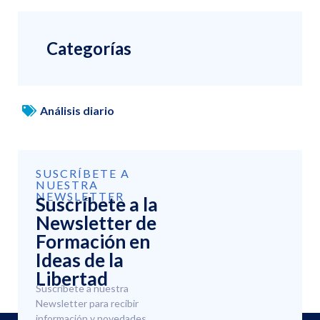
Categorías
Análisis diario
SUSCRÍBETE A
NUESTRA
NEWSLETTER
Suscríbete a la
Newsletter de
Formación en
Ideas de la
Libertad
Suscríbete a nuestra
Newsletter para recibir
información y novedades