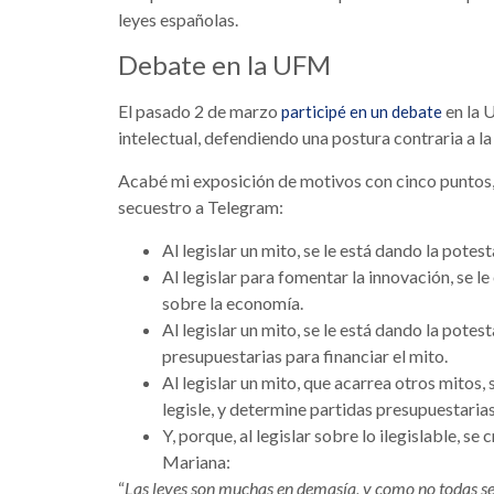
leyes españolas.
Debate en la UFM
El pasado 2 de marzo
en la 
participé en un debate
intelectual, defendiendo una postura contraria a la
Acabé mi exposición de motivos con cinco puntos,
secuestro a Telegram:
Al legislar un mito, se le está dando la potes
Al legislar para fomentar la innovación, se le
sobre la economía.
Al legislar un mito, se le está dando la pote
presupuestarias para financiar el mito.
Al legislar un mito, que acarrea otros mitos, 
legisle, y determine partidas presupuestaria
Y, porque, al legislar sobre lo ilegislable, se
Mariana:
“
Las leyes son muchas en demasía, y como no todas se p