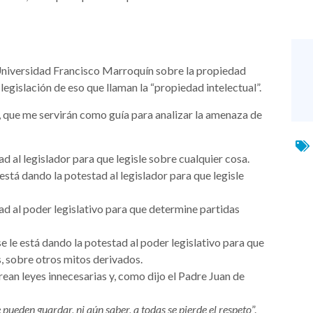
Universidad Francisco Marroquín sobre la propiedad
 legislación de eso que llaman la “propiedad intelectual”.
 que me servirán como guía para analizar la amenaza de
tad al legislador para que legisle sobre cualquier cosa.
 está dando la potestad al legislador para que legisle
stad al poder legislativo para que determine partidas
se le está dando la potestad al poder legislativo para que
s, sobre otros mitos derivados.
 crean leyes innecesarias y, como dijo el Padre Juan de
ueden guardar, ni aún saber, a todas se pierde el respeto
”.