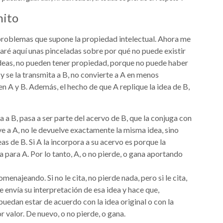
mito
 problemas que supone la propiedad intelectual. Ahora me
aré aquí unas pinceladas sobre por qué no puede existir
s ideas, no pueden tener propiedad, porque no puede haber
y se la transmita a B, no convierte a A en menos
nen A y B. Además, el hecho de que A replique la idea de B,
a a B, pasa a ser parte del acervo de B, que la conjuga con
lve a A, no le devuelve exactamente la misma idea, sino
as de B. Si A la incorpora a su acervo es porque la
 para A. Por lo tanto, A, o no pierde, o gana aportando
omenajeando. Si no le cita, no pierde nada, pero si le cita,
e envía su interpretación de esa idea y hace que,
uedan estar de acuerdo con la idea original o con la
 valor. De nuevo, o no pierde, o gana.