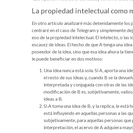
La propiedad intelectual como 
En otro artículo analizaré más detenidamente los
centraré en el caso de Telegram y simplemente dej
eso de la propiedad intelectual. El intelecto, o la
escasez de ideas. El hecho de que A tenga una idea 
poseedor de la idea, sino que esa idea ahora la tie
le puede beneficiar en dos motivos:
Una idea nunca está sola. Si A, aporta una ide
el resto de sus ideas y, cuando B se la devue
interpretada y conjugada con otras de las ide
modificación de B es, subjetivamente, valiosa
ideas a B.
Si A toma una idea de B, y la replica, le está h
está influyendo en aquellas personas a las qu
subjetivamente, para aquellas personas que p
interpretación, el acervo de A adquiera mayor