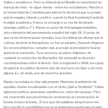
frailes y envidiosos. Pero su
Historia de la Filosofía
se transformó en
manual de éxito –lo sigue siendo– entre los estudiantes. Marchó a
la Universidad de Columbia para ejercer la docencia que su propio
país le negaba. Liberal y católico, cuando la Real Academia Española
le eligió académico, Franco se encargó a su vez de declararle
enemigo público nº 1. Marías es autor de
Antropología metafísica
,
obra relevante del pensamiento español del siglo XX. A pesar de
que se las hicieron pasar moradas, tuvo la nobleza de afirmar que la
cultura, durante el franquismo, no fue un páramo. Después llegaron
los reconocimientos: senador real, aconsejó al presidente Suárez
durante la transición. Tuvo arrestos, en pleno felipismo, de
combatir la restricción de libertades. No entendió la obsesión
contemporánea sobre el aborto. Aún octogenario y débil, era capaz
de platicar en público durante más de una hora con rigor y sin nota
alguna. Es, sin duda, uno de nuestros grandes.
Marías recordaba en
Una vida presente. Memorias
el ambiente de
aquellas charlas encabezadas con el título
¿Qué es Occidente?
: "Había
agitación política, amenazas, manifiestos, sobra de tanques. Pero
me sorprendió que persistiera la convivencia, la conversación, la
broma, incluso la burla… El eco que mis palabras despertaron me
hizo percibir la sensibilidad que en la Argentina existía para el valor,