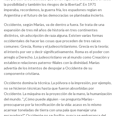
la posibilidad y también los riesgos de la libertad". En 1971
imperaba, recordemos, la guerra fría, los espadones regían en
Argentina y el futuro de las democracias se planteaba incierto.
Occidente, según Marías, va de dentro a fuera. Se trata de una
expansión de tres mil años de historia en tres continentes
distintos, sin adscripción de raza alguna. Existen varias formas
occidentales de hacer las cosas que proceden de tres raíces
comunes: Grecia, Roma y el judeocristianismo. Grecia es la teoría;
el interés por ver y decir significativamente. Roma es el poder con
arreglo a Derecho. Lo judeocristiano ve al mundo como Creación y
establece relaciones paterno-filiales con la divinidad. Marías
advertía de los intentos de despojar a Occidente de su
componente cristiana.
Occidente domina la técnica. La pólvora o la impresión, por ejemplo,
no se hicieron técnicas hasta que fueron absorbidas por
Occidente. La máquina es la proyección de la mano, la humanización
del mundo. "¿Cómo puede alguien –se pregunta Marías–
preocuparse por la tecnificación de la vida: acaso es lo mismo
acarrear toneladas de tierra con una pala que manejar una
excavadora?" Occidente no se fosiliza, nunca se embarranca del