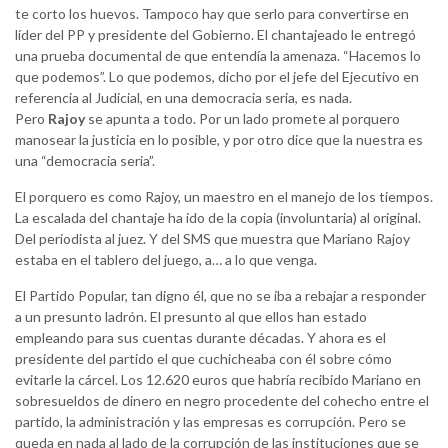
te corto los huevos. Tampoco hay que serlo para convertirse en
líder del PP y presidente del Gobierno. El chantajeado le entregó
una prueba documental de que entendía la amenaza. “Hacemos lo
que podemos”. Lo que podemos, dicho por el jefe del Ejecutivo en
referencia al Judicial, en una democracia seria, es nada.
Pero
Rajoy
se apunta a todo. Por un lado promete al porquero
manosear la justicia en lo posible, y por otro dice que la nuestra es
una “democracia seria”.
El porquero es como Rajoy, un maestro en el manejo de los tiempos.
La escalada del chantaje ha ido de la copia (involuntaria) al original.
Del periodista al juez. Y del SMS que muestra que Mariano Rajoy
estaba en el tablero del juego, a… a lo que venga.
El Partido Popular, tan digno él, que no se iba a rebajar a responder
a un presunto ladrón. El presunto al que ellos han estado
empleando para sus cuentas durante décadas. Y ahora es el
presidente del partido el que cuchicheaba con él sobre cómo
evitarle la cárcel. Los 12.620 euros que habría recibido Mariano en
sobresueldos de dinero en negro procedente del cohecho entre el
partido, la administración y las empresas es corrupción. Pero se
queda en nada al lado de la corrupción de las instituciones que se