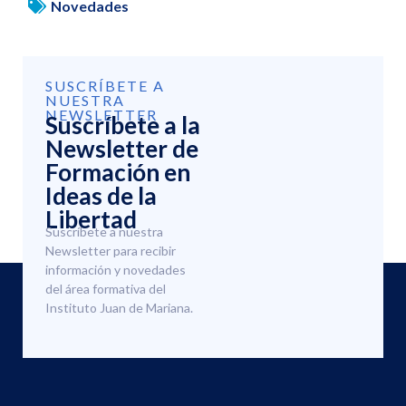
Novedades
SUSCRÍBETE A
NUESTRA
NEWSLETTER
Suscríbete a la
Newsletter de
Formación en
Ideas de la
Libertad
Suscríbete a nuestra
Newsletter para recibir
información y novedades
del área formativa del
Instituto Juan de Mariana.