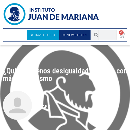
0
HAZTE SOCIO
NEWSLETTER
¿Quieres menos desigualdad? Prueba con
más capitalismo
CAPX