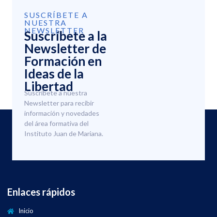
SUSCRÍBETE A
NUESTRA
NEWSLETTER
Suscríbete a la
Newsletter de
Formación en
Ideas de la
Libertad
Suscríbete a nuestra
Newsletter para recibir
información y novedades
del área formativa del
Instituto Juan de Mariana.
Enlaces rápidos
Inicio