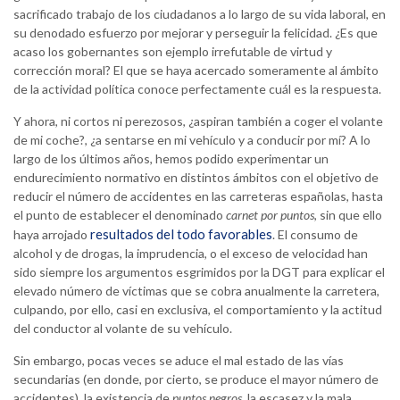
sacrificado trabajo de los ciudadanos a lo largo de su vida laboral, en
su denodado esfuerzo por mejorar y perseguir la felicidad. ¿Es que
acaso los gobernantes son ejemplo irrefutable de virtud y
corrección moral? El que se haya acercado someramente al ámbito
de la actividad política conoce perfectamente cuál es la respuesta.
Y ahora, ni cortos ni perezosos, ¿aspiran también a coger el volante
de mi coche?, ¿a sentarse en mi vehículo y a conducir por mí? A lo
largo de los últimos años, hemos podido experimentar un
endurecimiento normativo en distintos ámbitos con el objetivo de
reducir el número de accidentes en las carreteras españolas, hasta
el punto de establecer el denominado
carnet por puntos
, sin que ello
resultados del todo favorables
haya arrojado
. El consumo de
alcohol y de drogas, la imprudencia, o el exceso de velocidad han
sido siempre los argumentos esgrimidos por la DGT para explicar el
elevado número de víctimas que se cobra anualmente la carretera,
culpando, por ello, casi en exclusiva, el comportamiento y la actitud
del conductor al volante de su vehículo.
Sin embargo, pocas veces se aduce el mal estado de las vías
secundarias (en donde, por cierto, se produce el mayor número de
accidentes), la existencia de
puntos negros
, la escasez y la mala