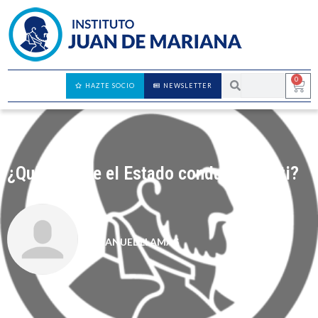
0
HAZTE SOCIO
NEWSLETTER
¿Quieres que el Estado conduzca por ti?
MANUEL LLAMAS