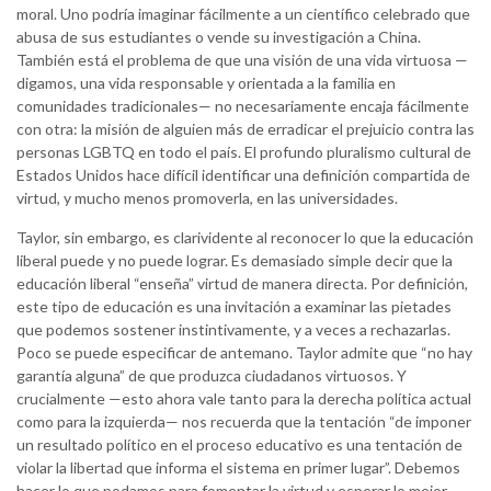
moral. Uno podría imaginar fácilmente a un científico celebrado que
abusa de sus estudiantes o vende su investigación a China.
También está el problema de que una visión de una vida virtuosa —
digamos, una vida responsable y orientada a la familia en
comunidades tradicionales— no necesariamente encaja fácilmente
con otra: la misión de alguien más de erradicar el prejuicio contra las
personas LGBTQ en todo el país. El profundo pluralismo cultural de
Estados Unidos hace difícil identificar una definición compartida de
virtud, y mucho menos promoverla, en las universidades.
Taylor, sin embargo, es clarividente al reconocer lo que la educación
liberal puede y no puede lograr. Es demasiado simple decir que la
educación liberal “enseña” virtud de manera directa. Por definición,
este tipo de educación es una invitación a examinar las pietades
que podemos sostener instintivamente, y a veces a rechazarlas.
Poco se puede especificar de antemano. Taylor admite que “no hay
garantía alguna” de que produzca ciudadanos virtuosos. Y
crucialmente —esto ahora vale tanto para la derecha política actual
como para la izquierda— nos recuerda que la tentación “de imponer
un resultado político en el proceso educativo es una tentación de
violar la libertad que informa el sistema en primer lugar”. Debemos
hacer lo que podamos para fomentar la virtud y esperar lo mejor.