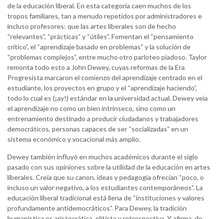
de la educación liberal. En esta categoría caen muchos de los
tropos familiares, tan a menudo repetidos por administradores e
incluso profesores: que las artes liberales son de hecho
“relevantes”, “prácticas” y “útiles”. Fomentan el “pensamiento
crítico”, el “aprendizaje basado en problemas” y la solución de
“problemas complejos”, entre mucho otro parloteo piadoso. Taylor
remonta todo esto a John Dewey, cuyas reformas de la Era
Progresista marcaron el comienzo del aprendizaje centrado en el
estudiante, los proyectos en grupo y el “aprendizaje haciendo”,
todo lo cual es (¡ay!) estándar en la universidad actual. Dewey veía
el aprendizaje no como un bien intrínseco, sino como un
entrenamiento destinado a producir ciudadanos y trabajadores
democráticos, personas capaces de ser “socializadas” en un
sistema económico y vocacional más amplio.
Dewey también influyó en muchos académicos durante el siglo
pasado con sus opiniones sobre la utilidad de la educación en artes
liberales. Creía que su canon, ideas y pedagogía ofrecían “poco, o
incluso un valor negativo, a los estudiantes contemporáneos”. La
educación liberal tradicional está llena de “instituciones y valores
profundamente antidemocráticos”. Para Dewey, la tradición
humanística es aristocrática, elitista y retrospectiva. Y afirma, de