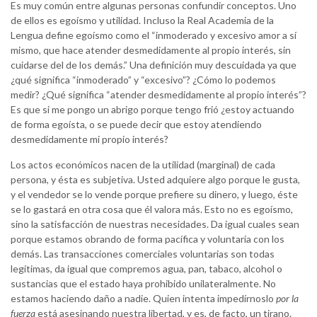
Es muy común entre algunas personas confundir conceptos. Uno
de ellos es egoísmo y utilidad. Incluso la Real Academia de la
Lengua define egoísmo como el “inmoderado y excesivo amor a sí
mismo, que hace atender desmedidamente al propio interés, sin
cuidarse del de los demás.” Una definición muy descuidada ya que
¿qué significa “inmoderado” y “excesivo”? ¿Cómo lo podemos
medir? ¿Qué significa “atender desmedidamente al propio interés”?
Es que si me pongo un abrigo porque tengo frió ¿estoy actuando
de forma egoísta, o se puede decir que estoy atendiendo
desmedidamente mi propio interés?
Los actos económicos nacen de la utilidad (marginal) de cada
persona, y ésta es subjetiva. Usted adquiere algo porque le gusta,
y el vendedor se lo vende porque prefiere su dinero, y luego, éste
se lo gastará en otra cosa que él valora más. Esto no es egoísmo,
sino la satisfacción de nuestras necesidades. Da igual cuales sean
porque estamos obrando de forma pacífica y voluntaria con los
demás. Las transacciones comerciales voluntarias son todas
legítimas, da igual que compremos agua, pan, tabaco, alcohol o
sustancias que el estado haya prohibido unilateralmente. No
estamos haciendo daño a nadie. Quien intenta impedírnoslo
por la
fuerza
está asesinando nuestra libertad, y es, de facto, un tirano.