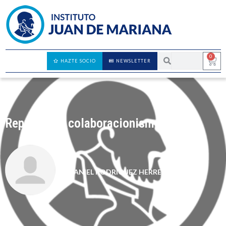
0
HAZTE SOCIO
NEWSLETTER
Represión y colaboracionismo
DANIEL RODRÍGUEZ HERRERA