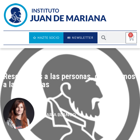
0
HAZTE SOCIO
NEWSLETTER
Rescatemos a las personas, condenemos
a las personas
MARÍA BLANCO