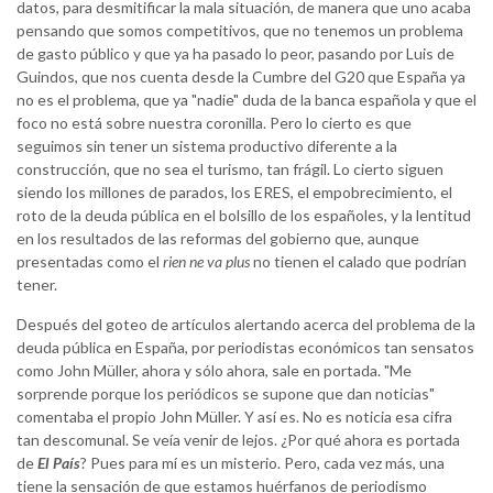
datos, para desmitificar la mala situación, de manera que uno acaba
pensando que somos competitivos, que no tenemos un problema
de gasto público y que ya ha pasado lo peor, pasando por Luis de
Guindos, que nos cuenta desde la Cumbre del G20 que España ya
no es el problema, que ya "nadie" duda de la banca española y que el
foco no está sobre nuestra coronilla. Pero lo cierto es que
seguimos sin tener un sistema productivo diferente a la
construcción, que no sea el turismo, tan frágil. Lo cierto siguen
siendo los millones de parados, los ERES, el empobrecimiento, el
roto de la deuda pública en el bolsillo de los españoles, y la lentitud
en los resultados de las reformas del gobierno que, aunque
presentadas como el
rien ne va plus
no tienen el calado que podrían
tener.
Después del goteo de artículos alertando acerca del problema de la
deuda pública en España, por periodistas económicos tan sensatos
como John Müller, ahora y sólo ahora, sale en portada. "Me
sorprende porque los periódicos se supone que dan noticias"
comentaba el propio John Müller. Y así es. No es noticia esa cifra
tan descomunal. Se veía venir de lejos. ¿Por qué ahora es portada
de
El País
? Pues para mí es un misterio. Pero, cada vez más, una
tiene la sensación de que estamos huérfanos de periodismo