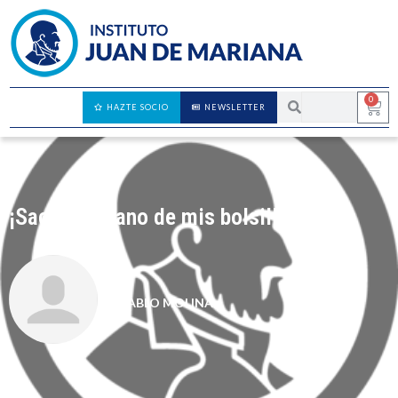
0
HAZTE SOCIO
NEWSLETTER
¡Sacad la mano de mis bolsillos!
PABLO MOLINA