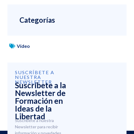
Categorías
Vídeo
SUSCRÍBETE A
NUESTRA
NEWSLETTER
Suscríbete a la
Newsletter de
Formación en
Ideas de la
Libertad
Suscríbete a nuestra
Newsletter para recibir
información y novedades