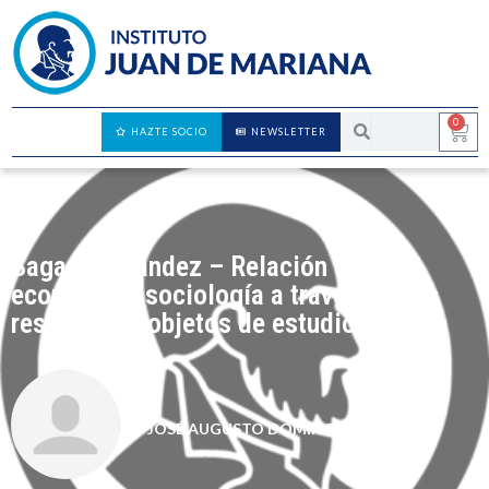
0
HAZTE SOCIO
NEWSLETTER
Sagar Hernández – Relación entre
economía y sociología a través de sus
respectivos objetos de estudio
JOSÉ AUGUSTO DOMÍNGUEZ