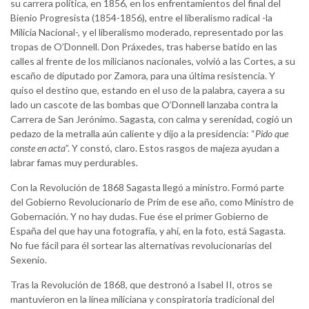
su carrera política, en 1856, en los enfrentamientos del final del
Bienio Progresista (1854-1856), entre el liberalismo radical -la
Milicia Nacional-, y el liberalismo moderado, representado por las
tropas de O’Donnell. Don Práxedes, tras haberse batido en las
calles al frente de los milicianos nacionales, volvió a las Cortes, a su
escaño de diputado por Zamora, para una última resistencia. Y
quiso el destino que, estando en el uso de la palabra, cayera a su
lado un cascote de las bombas que O’Donnell lanzaba contra la
Carrera de San Jerónimo. Sagasta, con calma y serenidad, cogió un
pedazo de la metralla aún caliente y dijo a la presidencia: “
Pido que
conste en acta
”. Y constó, claro. Estos rasgos de majeza ayudan a
labrar famas muy perdurables.
Con la Revolución de 1868 Sagasta llegó a ministro. Formó parte
del Gobierno Revolucionario de Prim de ese año, como Ministro de
Gobernación. Y no hay dudas. Fue ése el primer Gobierno de
España del que hay una fotografía, y ahí, en la foto, está Sagasta.
No fue fácil para él sortear las alternativas revolucionarias del
Sexenio.
Tras la Revolución de 1868, que destronó a Isabel II, otros se
mantuvieron en la línea miliciana y conspiratoria tradicional del