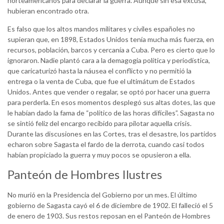
norteamericanos para declarar la guerra. Aunque sin esa excusa,
hubieran encontrado otra.
Es falso que los altos mandos militares y civiles españoles no
supieran que, en 1898, Estados Unidos tenía mucha más fuerza, en
recursos, población, barcos y cercanía a Cuba. Pero es cierto que lo
ignoraron. Nadie plantó cara a la demagogia política y periodística,
que caricaturizó hasta la náusea el conflicto y no permitió la
entrega o la venta de Cuba, que fue el ultimátum de Estados
Unidos. Antes que vender o regalar, se optó por hacer una guerra
para perderla. En esos momentos desplegó sus altas dotes, las que
le habían dado la fama de “político de las horas difíciles”. Sagasta no
se sintió feliz del encargo recibido para pilotar aquella crisis.
Durante las discusiones en las Cortes, tras el desastre, los partidos
echaron sobre Sagasta el fardo de la derrota, cuando casi todos
habían propiciado la guerra y muy pocos se opusieron a ella.
Panteón de Hombres Ilustres
No murió en la Presidencia del Gobierno por un mes. El último
gobierno de Sagasta cayó el 6 de diciembre de 1902. El falleció el 5
de enero de 1903. Sus restos reposan en el Panteón de Hombres