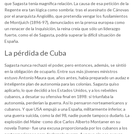
que Sagasta tenía magnifica relación. La causa de esa petición de la
Regente era tan lógica como sombría: tras el asesinato de Cánovas
por el anarquista Angiolillo, que pretendía vengar los fusilamientos
de Montjuich (1896-97), denunciados en la prensa europea como
un renacer de la Inquisición, la reina creía que sólo un liderazgo
fuerte, como el de Sagasta, podría superar la difícil situación de
España.
La pérdida de Cuba
Sagasta nunca rechazó el poder, pero entonces, además, se sintió
en la obligación de ocuparlo. Entre sus más jóvenes ministros
estuvo Antonio Maura que, años antes, había preparado un audaz e
inteligente plan de autonomía para las colonias. Sagasta quiso
aplicarlo, lo que decidió a los Estados Unidos, y a los rebeldes
cubanos, a desatar su ofensiva final en 1898: si triunfaba la
autonomía, perderían la guerra. Así lo pensaron norteamericanos y
cubanos. Y que USA empujó a una España, militarmente inferior, a
una guerra suicida, como la del 98, nadie puede tampoco dudarlo. La
explosión del
Maine
-como dice Carlos Alberto Montaner en su
novela
Trama
– fue una excusa proporcionada por los cubanos a los