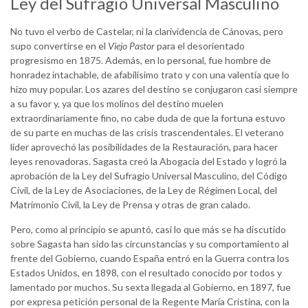
Ley del Sufragio Universal Masculino
No tuvo el verbo de Castelar, ni la clarividencia de Cánovas, pero
supo convertirse en el
Viejo Pastor
para el desorientado
progresismo en 1875. Además, en lo personal, fue hombre de
honradez intachable, de afabilísimo trato y con una valentía que lo
hizo muy popular. Los azares del destino se conjugaron casi siempre
a su favor y, ya que los molinos del destino muelen
extraordinariamente fino, no cabe duda de que la fortuna estuvo
de su parte en muchas de las crisis trascendentales. El veterano
líder aprovechó las posibilidades de la Restauración, para hacer
leyes renovadoras. Sagasta creó la Abogacía del Estado y logró la
aprobación de la Ley del Sufragio Universal Masculino, del Código
Civil, de la Ley de Asociaciones, de la Ley de Régimen Local, del
Matrimonio Civil, la Ley de Prensa y otras de gran calado.
Pero, como al principio se apuntó, casi lo que más se ha discutido
sobre Sagasta han sido las circunstancias y su comportamiento al
frente del Gobierno, cuando España entró en la Guerra contra los
Estados Unidos, en 1898, con el resultado conocido por todos y
lamentado por muchos. Su sexta llegada al Gobierno, en 1897, fue
por expresa petición personal de la Regente María Cristina, con la