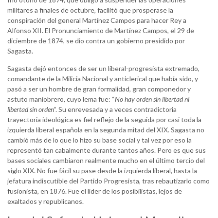
militares a finales de octubre, facilitó que prosperase la
conspiración del general Martínez Campos para hacer Rey a
Alfonso XII. El Pronunciamiento de Martínez Campos, el 29 de
diciembre de 1874, se dio contra un gobierno presidido por
Sagasta.
Sagasta dejó entonces de ser un liberal-progresista extremado,
comandante de la Milicia Nacional y anticlerical que había sido, y
pasó a ser un hombre de gran formalidad, gran componedor y
astuto maniobrero, cuyo lema fue: “
No hay orden sin libertad ni
libertad sin orden
”. Su enrevesada y a veces contradictoria
trayectoria ideológica es fiel reflejo de la seguida por casi toda la
izquierda liberal española en la segunda mitad del XIX. Sagasta no
cambió más de lo que lo hizo su base social y tal vez por eso la
representó tan cabalmente durante tantos años. Pero es que sus
bases sociales cambiaron realmente mucho en el último tercio del
siglo XIX. No fue fácil su pase desde la izquierda liberal, hasta la
jefatura indiscutible del Partido Progresista, tras rebautizarlo como
fusionista, en 1876. Fue el líder de los posibilistas, lejos de
exaltados y republicanos.