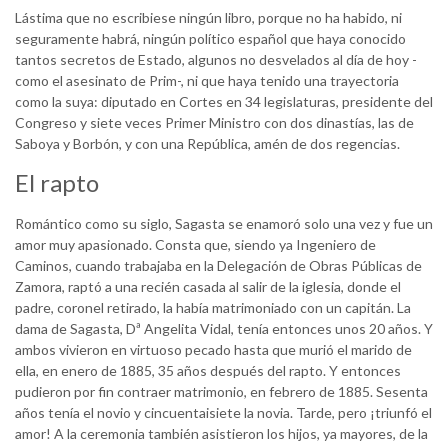
Lástima que no escribiese ningún libro, porque no ha habido, ni
seguramente habrá, ningún político español que haya conocido
tantos secretos de Estado, algunos no desvelados al día de hoy -
como el asesinato de Prim-, ni que haya tenido una trayectoria
como la suya: diputado en Cortes en 34 legislaturas, presidente del
Congreso y siete veces Primer Ministro con dos dinastías, las de
Saboya y Borbón, y con una República, amén de dos regencias.
El rapto
Romántico como su siglo, Sagasta se enamoró solo una vez y fue un
amor muy apasionado. Consta que, siendo ya Ingeniero de
Caminos, cuando trabajaba en la Delegación de Obras Públicas de
Zamora, raptó a una recién casada al salir de la iglesia, donde el
padre, coronel retirado, la había matrimoniado con un capitán. La
dama de Sagasta, Dª Angelita Vidal, tenía entonces unos 20 años. Y
ambos vivieron en virtuoso pecado hasta que murió el marido de
ella, en enero de 1885, 35 años después del rapto. Y entonces
pudieron por fin contraer matrimonio, en febrero de 1885. Sesenta
años tenía el novio y cincuentaisiete la novia. Tarde, pero ¡triunfó el
amor! A la ceremonia también asistieron los hijos, ya mayores, de la