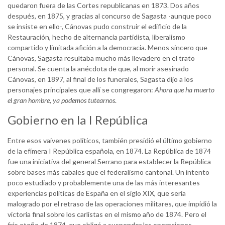
quedaron fuera de las Cortes republicanas en 1873. Dos años
después, en 1875, y gracias al concurso de Sagasta -aunque poco
se insiste en ello-, Cánovas pudo construir el edificio de la
Restauración, hecho de alternancia partidista, liberalismo
compartido y limitada afición a la democracia. Menos sincero que
Cánovas, Sagasta resultaba mucho más llevadero en el trato
personal. Se cuenta la anécdota de que, al morir asesinado
Cánovas, en 1897, al final de los funerales, Sagasta dijo a los
personajes principales que allí se congregaron:
Ahora que ha muerto
el gran hombre, ya podemos tutearnos
.
Gobierno en la I República
Entre esos vaivenes políticos, también presidió el último gobierno
de la efímera I República española, en 1874. La República de 1874
fue una iniciativa del general Serrano para establecer la República
sobre bases más cabales que el federalismo cantonal. Un intento
poco estudiado y probablemente una de las más interesantes
experiencias políticas de España en el siglo XIX, que sería
malogrado por el retraso de las operaciones militares, que impidió la
victoria final sobre los carlistas en el mismo año de 1874. Pero el
frío otoño de 1874, que obligó a suspender las operaciones