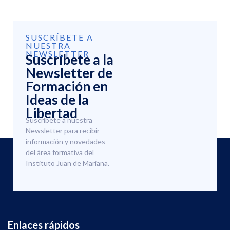
SUSCRÍBETE A
NUESTRA
NEWSLETTER
Suscríbete a la
Newsletter de
Formación en
Ideas de la
Libertad
Suscríbete a nuestra
Newsletter para recibir
información y novedades
del área formativa del
Instituto Juan de Mariana.
Enlaces rápidos