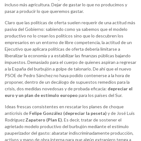
incluso más agricultura. Dejar de gastar lo que no producimos y
pasar a producir lo que queremos gastar.
Claro que las políticas de oferta suelen requerir de una actitud más
pasiva del Gobierno: sabiendo como ya sabemos que el modelo
productivo no lo crean los políticos sino que lo descubren los
empresarios en un entorno de libre competencia, la actitud de un
Ejecutivo que aplicara políticas de oferta debería limitarse a
liberalizar la economía y a estabilizar las finanzas públicas bajando
impuestos. Demasiado para el cuerpo de quienes aspiran a regresar
a la España del burbujón a golpe de talonario. De ahí que el nuevo
PSOE de Pedro Sánchez no haya podido contenerse a la hora de
proponer, dentro de un decálogo de supuestos remedios para la
crisis, dos medidas novedosas y de probada eficacia:
depreciar el
euro y un plan de estímulo europeo
para los países del Sur.
Ideas frescas consistentes en rescatar los planes de choque
anticrisis de
Felipe González (depreciar la peseta)
y de José Luis
Rodríguez
Zapatero (Plan E)
. Es decir, tratar de sostener el
agrietado modelo productivo del burbujón mediante el estímulo
pauperizador del gasto: abaratar indiscriminadamente producción,
activos y mano de obra interna para que algún extranjero tenga a