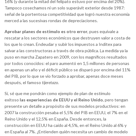
16% (y durante la mitad del felipato estuvo por encima del 20%).
Tampoco cosechamos ni un solo superávit exterior desde 1987:
señal de la portentosa competitividad que logró nuestra economía
merced a las sucesivas rondas de depreciaciones.
Aprobar planes de estímulo es otro error
, pues equivale a
rescatar a los sectores económicos que destruyen valor a costa de
los que lo crean. Endeudar y subir los impuestos a Inditex para
salvar a las constructoras a través de obra pública. La medida ya la
puso en marcha Zapatero en 2009, con los magníficos resultados
por todos conocidos: el paro aumentó en 1,5 millones de personas
en apenas un año y el déficit público se disparó por encima del 11%
del PIB, por lo que se vio forzado a aprobar, apenas doce meses
después, el famoso
tijeretazo.
Sí, sé que me pondrán como ejemplo de plan de estímulo
exitoso
las experiencias de EEUU y el Reino Unido
, pero tengan
presente un detalle a propósito de sus modelos productivos: en
2007 la construcción pesaba el 5,5% del PIB en EEUU, el 7% en el
Reino Unido y el 12,5% en España. Desde entonces, la
construcción en EEUU ha caído al 4,5%, en el Reino Unido al 6% y
en España al 7%. ¿Entienden quién necesita un cambio de modelo