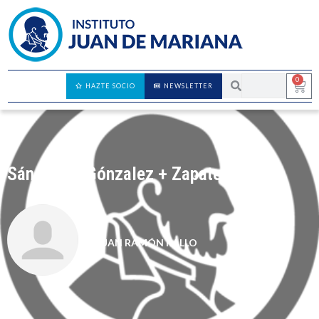
0
HAZTE SOCIO
NEWSLETTER
Sánchez = Gónzalez + Zapatero
JUAN RAMÓN RALLO