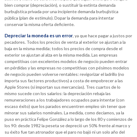
bien comprar (depreciación), o sustituir la extinta demanda
burbujística privada por una incipiente demanda burbujística
pública (plan de estímulo). Dopar la demanda para intentar
conservar la misma oferta deficiente.
Depreciar la moneda es un error
, ya que hace pagar a justos por
pecadores. Todos los precios de venta al exterior se ajustan a la
baja en la misma medida; todos los precios de compra desde el
exterior se ajustan al alza en la misma medida. Las empresas
competitivas con excelentes modelos de negocio pueden entrar
en pérdidas y las empresas no competitivas con pésimos modelos
de negocio pueden volverse rentables: revigorizar el ladrillo (no
importa sus factores productivos) a costa de empobrecer a las
Apple Stores (sí importan sus mercancías). Tres cuartos de lo
mismo sucede con los salarios: la depreciación rebaja las
remuneraciones a los trabajadores ocupados para intentar (con
escaso éxito) que los parados encuentren empleo sin tener que
minorar sus salarios nominales. La medida, como decíamos, ya la
puso en práctica Felipe González a lo largo de los 80 y comienzos de
los 90: desde 1982 la peseta se depreció un 50% frente al marco y
su éxito fue tan atronador que el paro no bajó ni un solo año del