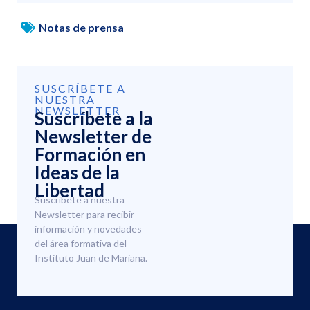
Notas de prensa
SUSCRÍBETE A
NUESTRA
NEWSLETTER
Suscríbete a la
Newsletter de
Formación en
Ideas de la
Libertad
Suscríbete a nuestra
Newsletter para recibir
información y novedades
del área formativa del
Instituto Juan de Mariana.