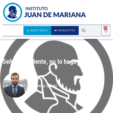
0
HAZTE SOCIO
NEWSLETTER
Señor presidente, no lo haga
JORGE VALÍN