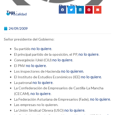
Share This :
Tags :
Fiscalidad
24/09/2009
Señor presidente del Gobierno:
no lo quiere
Su partido
.
no lo quiere
El principal partido de la oposición, el PP,
.
no lo quiere
Convergència i Unió
(CiU)
.
no lo quiere
El PNV
.
no lo quieren
Los inspectores de Hacienda
.
no lo quiere
El Instituto de Estudios Económicos (IEE)
.
no lo quiere
La patronal
.
La Confederación de Empresarios de Castilla-La Mancha
no lo quiere
(CECAM),
.
no lo quiere
La Federación Asturiana de Empresarios (Fade),
.
Las empresas no lo quieren.
no lo quiere
La Unión Sindical Obrera (USO)
.