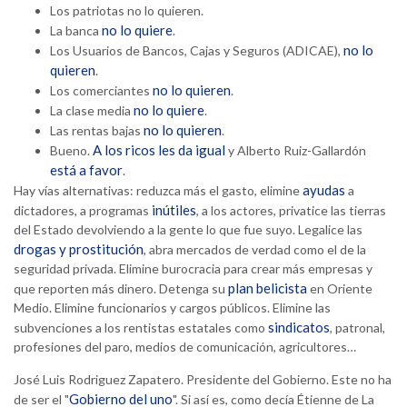
Los patriotas no lo quieren.
no lo quiere
La banca
.
no lo
Los Usuarios de Bancos, Cajas y Seguros (ADICAE),
quieren
.
no lo quieren
Los comerciantes
.
no lo quiere
La clase media
.
no lo quieren
Las rentas bajas
.
A los ricos les da igual
Bueno.
y Alberto Ruiz-Gallardón
está a favor
.
ayudas
Hay vías alternativas: reduzca más el gasto, elimine
a
inútiles
dictadores, a programas
, a los actores, privatice las tierras
del Estado devolviendo a la gente lo que fue suyo. Legalice las
drogas y prostitución
, abra mercados de verdad como el de la
seguridad privada. Elimine burocracia para crear más empresas y
plan belicista
que reporten más dinero. Detenga su
en Oriente
Medio. Elimine funcionarios y cargos públicos. Elimine las
sindicatos
subvenciones a los rentistas estatales como
, patronal,
profesiones del paro, medios de comunicación, agricultores…
José Luis Rodriguez Zapatero. Presidente del Gobierno. Este no ha
Gobierno del uno
de ser el "
". Si así es, como decía Étienne de La