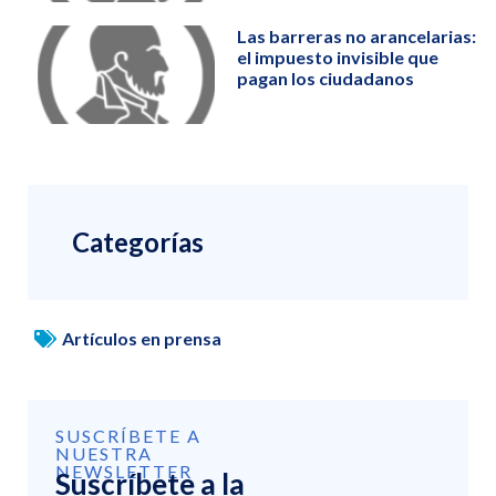
Las barreras no arancelarias:
el impuesto invisible que
pagan los ciudadanos
Categorías
Artículos en prensa
SUSCRÍBETE A
NUESTRA
NEWSLETTER
Suscríbete a la