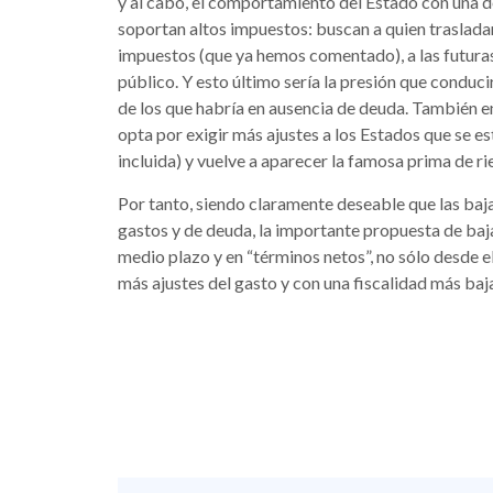
y al cabo, el comportamiento del Estado con una d
soportan altos impuestos: buscan a quien traslada
impuestos (que ya hemos comentado), a las futuras
público. Y esto último sería la presión que conduc
de los que habría en ausencia de deuda. También e
opta por exigir más ajustes a los Estados que se e
incluida) y vuelve a aparecer la famosa prima de ri
Por tanto, siendo claramente deseable que las ba
gastos y de deuda, la importante propuesta de baja
medio plazo y en “términos netos”, no sólo desde el
más ajustes del gasto y con una fiscalidad más baja 