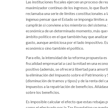
Las instituciones fiscales ejercen un proceso de r
maximizador continuo de los ingresos, lo que Buc
reclamaba una serie de límites constitucionales a 
ingenuo pensar que el Estado se imponga límites a
cumplirán si conviene a los miembros del sistema. S
económica de un determinado momento, más que un 
ámbito político en el que también hay que analizar 
gasto, aunque ambiciosa por el lado impositivo. Es 
económico sino también el político.
Para ello, la intensidad de la reforma propuesta es 
fiscalidad empresarial a casi la mitad en una eco
positivo (además, se ofrecerá libertad para amortiz
la eliminación del Impuesto sobre el Patrimonio y 
(disminución de tramos y tipos) y de la renta del c
impuestos a la repatriación de beneficios. Añádas
sobre los beneficios.
Es imposible calcular el efecto que estas rebajas
como el efectuado por la Tax Foundation se quedan 