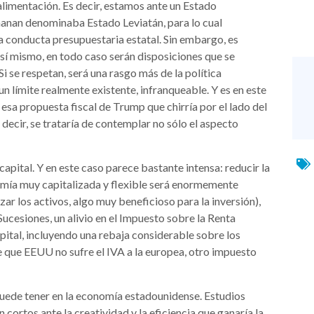
ealimentación. Es decir, estamos ante un Estado
hanan denominaba Estado Leviatán, para lo cual
la conducta presupuestaria estatal. Sin embargo, es
 sí mismo, en todo caso serán disposiciones que se
i se respetan, será una rasgo más de la política
límite realmente existente, infranqueable. Y es en este
esa propuesta fiscal de Trump que chirría por el lado del
decir, se trataría de contemplar no sólo el aspecto
capital. Y en este caso parece bastante intensa: reducir la
nomía muy capitalizada y flexible será enormemente
ar los activos, algo muy beneficioso para la inversión),
Sucesiones, un alivio en el Impuesto sobre la Renta
apital, incluyendo una rebaja considerable sobre los
e que EEUU no sufre el IVA a la europea, otro impuesto
 puede tener en la economía estadounidense. Estudios
cortos ante la creatividad y la eficiencia que ganaría la