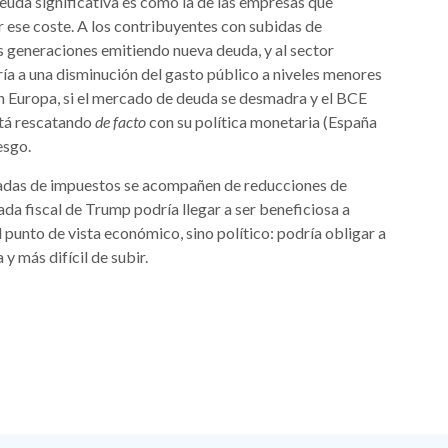
euda significativa es como la de las empresas que
r ese coste. A los contribuyentes con subidas de
 generaciones emitiendo nueva deuda, y al sector
iría a una disminución del gasto público a niveles menores
n Europa, si el mercado de deuda se desmadra y el BCE
stá rescatando
de facto
con su política monetaria (España
esgo.
jadas de impuestos se acompañen de reducciones de
da fiscal de Trump podría llegar a ser beneficiosa a
 punto de vista económico, sino político: podría obligar a
y más difícil de subir.