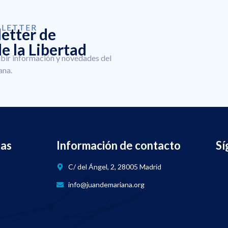
SLETTER
letter de
e la Libertad
ibir información y novedades del
ana.
nas
Información de contacto
Sí
C/ del Ángel, 2, 28005 Madrid
info@juandemariana.org