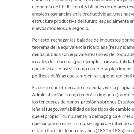
economía de EEUU con 4,5 billones de dólares (es
empleos, ganancias en la productividad, unas nueva
estructura productiva del futuro, especialmente en
nuevos modelos de negocio.
Por esto, rechazar las bajadas de impuestos por n
teorema de la equivalencia ricardiana (resumidame
deuda pública son equivalentes) no es del todo ad
irreales del teorema (por ejemplo, la invariabilidad
que no va a ser así si Trump cumple su plan imposit
políticas dañinas que también, se supone, aplicará)
Es cierto que el mercado de deuda vive su propia b
Administración Trump tendrá su impacto (también 
los tenedores de bonos, presión sobre sus Estado
leña al fuego, variabilidad de los tipos de cambio
que el propio Trump alentará demagógica e irres
que aunque no esté Trump, se seguirá emitiendo de
estado libre de deuda dos años (1834 y 1835) en to