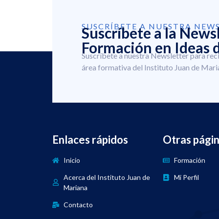
SUSCRÍBETE A NUESTRA NEW
Suscríbete a la News
Formación en Ideas d
Suscríbete a nuestra Newsletter para rec
área formativa del Instituto Juan de Mari
Enlaces rápidos
Otras pági
Inicio
Formación
Acerca del Instituto Juan de
Mi Perfil
Mariana
Contacto