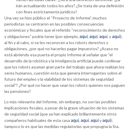
irán actualizando todos los años? ¿Se trata de una definición
con fines estrictamente jurídicos?
Una vez se hizo público el “Proyecto de Informe”, muchos
periodistas se centraron en las posibles consecuencias
económicas y fiscales que el referido “reconocimiento de derechos
aquí
aquí
aquí
aquí
y obligaciones” podría tener (por ejemplo,
,
,
, y
);
al fin y al cabo, si se les reconocen a los robots derechos y
obligaciones, ¿por qué no hacerles pagar impuestos? ¿Acaso no
está abriendo esa puerta el propio Informe al señalar que “el
desarrollo de la robótica y la inteligencia artificial puede conllevar
que los robots asuman gran parte del trabajo que ahora realizan los
seres humanos, cuestión esta que genera interrogantes sobre el
futuro del empleo y la viabilidad de los sistemas de seguridad
social”? ¿Por qué no hacer que sean los robots quienes nos paguen
las pensiones?
Lo más relevante del Informe, sin embargo, no son las posibles
implicaciones fiscales, a pesar de la grave situación de los sistemas
de seguridad social (que ya han explicado brillantemente otros
aquí
aquí
aquí
aquí
compañeros habituales de esta casa
,
,
y
);
tampoco lo es que las medidas regulatorias que propugna la Sra.