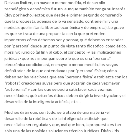
Delvaux limiten, en mayor o menor medida, el desarrollo
tecnológico y económico futuro, aunque también tenga su interés
(doy por hecho, lector, que desde el primer segundo comprendió
que la propuesta, además de lo ya señalado, contiene mil y una
medidas que limitan la libertad económica y de empresa). Lo grave
es que se trata de una propuesta con la que pretenden
imponernos cómo debemos ser y pensar, qué debemos entender
por “persona” desde un punto de vista tanto filosófico, como ético,
moral y/o jurídico (al fin y al cabo, el concepto -y las implicaciones
jurídicas- que nos impongan sobre lo que es una “persona”
electrónica condicionará, en mayor o menor medida, los rasgos
definitorios de lo que entendamos por “persona” física); cómo
deben ser las relaciones que esa “persona física” establezca con los
“robots”, creaciones suyas pero que gozarán de cada vez mayor
“autonomía” y con las que se podrá satisfacer cada vez más
necesidades; qué criterios éticos deben dirigir la investigación y el
desarrollo de la inteligencia artificial, etc…
Muchos dirán que, con todo, se trataba de una materia -el
desarrollo de la robótica y de la inteligencia artificial- que
necesitaba ser regulada y que, mal que bien, la propuesta es tan
sólo una de las posibles soluciones técnico-jurídicas. Dirán Uds.