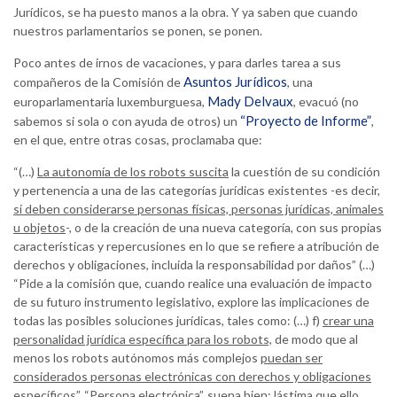
Jurídicos, se ha puesto manos a la obra. Y ya saben que cuando
nuestros parlamentarios se ponen, se ponen.
Poco antes de irnos de vacaciones, y para darles tarea a sus
Asuntos Jurídicos
compañeros de la Comisión de
, una
Mady Delvaux
europarlamentaria luxemburguesa,
, evacuó (no
“Proyecto de Informe”
sabemos si sola o con ayuda de otros) un
,
en el que, entre otras cosas, proclamaba que:
“(…)
La autonomía de los robots suscita
la cuestión de su condición
y pertenencia a una de las categorías jurídicas existentes -es decir,
si deben considerarse personas físicas, personas jurídicas, animales
u objetos
-, o de la creación de una nueva categoría, con sus propias
características y repercusiones en lo que se refiere a atribución de
derechos y obligaciones, incluida la responsabilidad por daños” (…)
“Pide a la comisión que, cuando realice una evaluación de impacto
de su futuro instrumento legislativo, explore las implicaciones de
todas las posibles soluciones jurídicas, tales como: (…) f)
crear una
personalidad jurídica específica para los robots,
de modo que al
menos los robots autónomos más complejos
puedan ser
considerados personas electrónicas con derechos y obligaciones
específicos
”. “Persona electrónica”, suena bien; lástima que ello