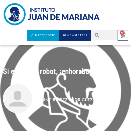
0
HAZTE SOCIO
NEWSLETTER
Si es Ud. un robot, ¡enhorabuena!
JAIME JUÁREZ RODRÍGUEZ