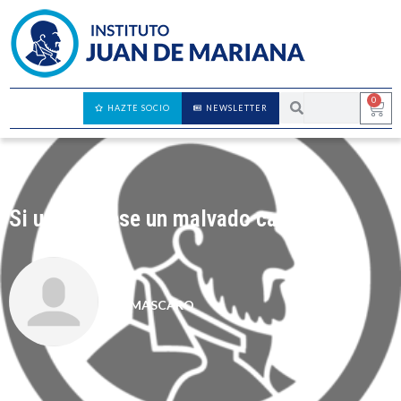
0
HAZTE SOCIO
NEWSLETTER
Si usted fuese un malvado capitalista
AMASCARO