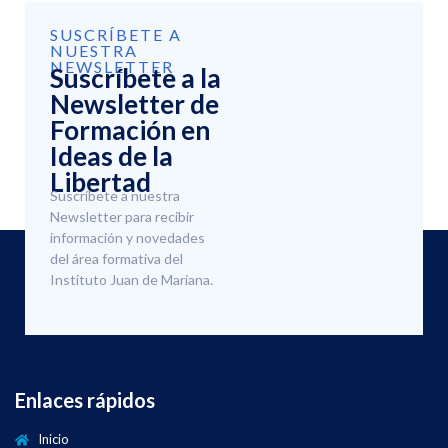
SUSCRÍBETE A
NUESTRA
NEWSLETTER
Suscríbete a la
Newsletter de
Formación en
Ideas de la
Libertad
Suscríbete a nuestra
Newsletter para recibir
información y novedades
del área formativa del
Instituto Juan de Mariana.
Enlaces rápidos
Inicio