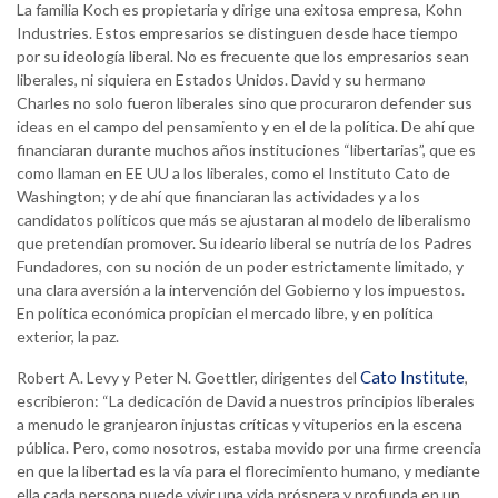
La familia Koch es propietaria y dirige una exitosa empresa, Kohn
Industries. Estos empresarios se distinguen desde hace tiempo
por su ideología liberal. No es frecuente que los empresarios sean
liberales, ni siquiera en Estados Unidos. David y su hermano
Charles no solo fueron liberales sino que procuraron defender sus
ideas en el campo del pensamiento y en el de la política. De ahí que
financiaran durante muchos años instituciones “libertarias”, que es
como llaman en EE UU a los liberales, como el Instituto Cato de
Washington; y de ahí que financiaran las actividades y a los
candidatos políticos que más se ajustaran al modelo de liberalismo
que pretendían promover. Su ideario liberal se nutría de los Padres
Fundadores, con su noción de un poder estrictamente limitado, y
una clara aversión a la intervención del Gobierno y los impuestos.
En política económica propician el mercado libre, y en política
exterior, la paz.
Cato Institute
Robert A. Levy y Peter N. Goettler, dirigentes del
,
escribieron: “La dedicación de David a nuestros principios liberales
a menudo le granjearon injustas críticas y vituperios en la escena
pública. Pero, como nosotros, estaba movido por una firme creencia
en que la libertad es la vía para el florecimiento humano, y mediante
ella cada persona puede vivir una vida próspera y profunda en un