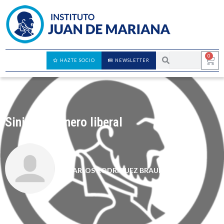
0
HAZTE SOCIO
NEWSLETTER
Siniestro dinero liberal
CARLOS RODRÍGUEZ BRAUN