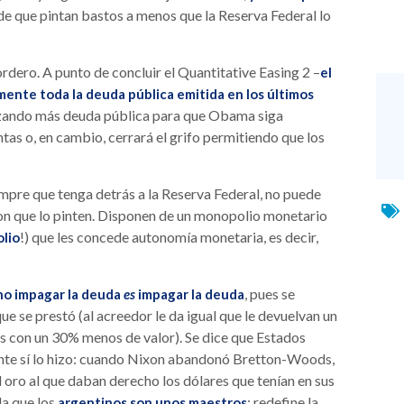
 de que pintan bastos a menos que la Reserva Federal lo
ordero. A punto de concluir el Quantitative Easing 2 –
el
mente toda la deuda pública emitida en los últimos
izando más deuda pública para que Obama siga
ntas o, en cambio, cerrará el grifo permitiendo que los
mpre que tenga detrás a la Reserva Federal, no puede
 con que lo pinten. Disponen de un monopolio monetario
!) que les concede autonomía monetaria, es decir,
olio
, pues se
a no impagar la deuda
es
impagar la deuda
 se prestó (al acreedor le da igual que le devuelvan un
 con un 30% menos de valor). Se dice que Estados
nte sí lo hizo: cuando Nixon abandonó Bretton-Woods,
l oro al que daban derecho los dólares que tenían en sus
la que los
: redefine la
argentinos son unos maestros