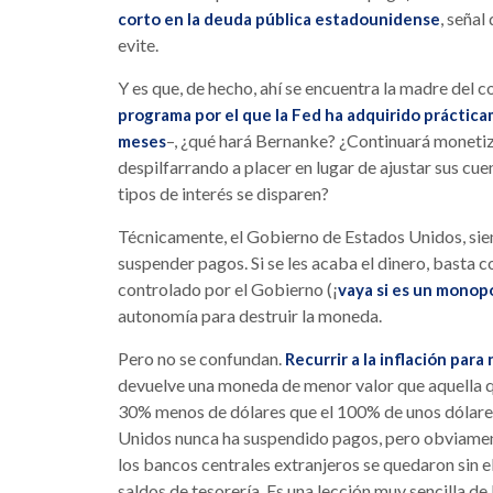
, señal
corto en la deuda pública estadounidense
evite.
Y es que, de hecho, ahí se encuentra la madre del c
programa por el que la Fed ha adquirido práctica
–, ¿qué hará Bernanke? ¿Continuará monet
meses
despilfarrando a placer en lugar de ajustar sus cue
tipos de interés se disparen?
Técnicamente, el Gobierno de Estados Unidos, sie
suspender pagos. Si se les acaba el dinero, basta
controlado por el Gobierno (¡
vaya si es un monop
autonomía para destruir la moneda.
Pero no se confundan.
Recurrir a la inflación par
devuelve una moneda de menor valor que aquella que
30% menos de dólares que el 100% de unos dólares
Unidos nunca ha suspendido pagos, pero obviame
los bancos centrales extranjeros se quedaron sin e
saldos de tesorería. Es una lección muy sencilla de 