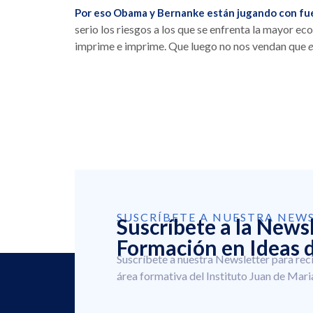
Por eso Obama y Bernanke están jugando con f
serio los riesgos a los que se enfrenta la mayor e
imprime e imprime. Que luego no nos vendan que
e
SUSCRÍBETE A NUESTRA NEW
Suscríbete a la News
Formación en Ideas d
Suscríbete a nuestra Newsletter para rec
área formativa del Instituto Juan de Mari