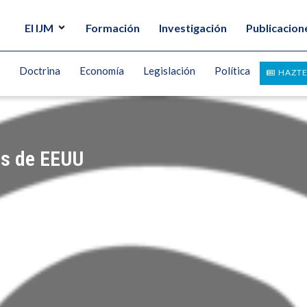
El IJM
Formación
Investigación
Publicacion
Doctrina
Economía
Legislación
Política
HAZTE
os de EEUU