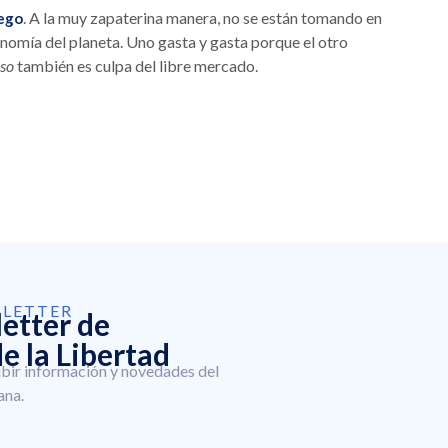
. A la muy zapaterina manera, no se están tomando en
uego
conomía del planeta. Uno gasta y gasta porque el otro
so
también es culpa del libre mercado.
SLETTER
letter de
e la Libertad
ibir información y novedades del
ana.