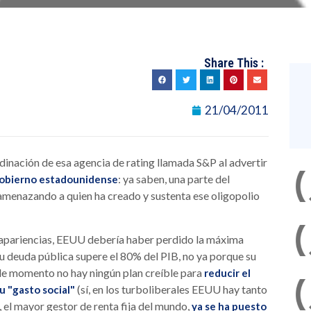
Share This :
21/04/2011
inación de esa agencia de rating llamada S&P al advertir
: ya saben, una parte del
l Gobierno estadounidense
 amenazando a quien ha creado y sustenta ese oligopolio
s apariencias, EEUU debería haber perdido la máxima
su deuda pública supere el 80% del PIB, no ya porque su
 de momento no hay ningún plan creíble para
reducir el
(sí, en los turboliberales EEUU hay tanto
u "gasto social"
 el mayor gestor de renta fija del mundo,
ya se ha puesto