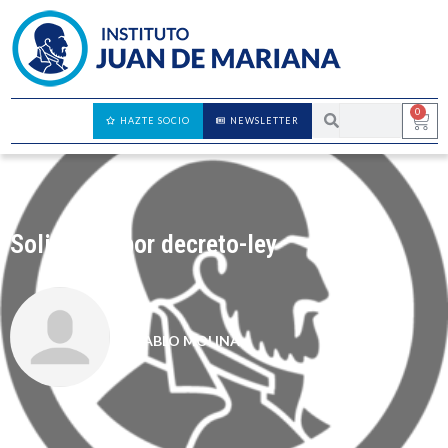
0
HAZTE SOCIO
NEWSLETTER
Solidarios por decreto-ley
PABLO MOLINA