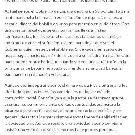
los mecanismos de solidaridad para con los más necesitados.
Actualmente, el Gobierno de España destina un 53 por ciento de la
renta nacional a la llamada "redistribución de riqueza", esto es, a
sacar el dinero del bolsillo de unos para meterlo en el de otros. Con
una presión fiscal que, según los tramos, llega a límites
confiscatorios, lo más natural es que los ciudadanos se inhiban
moralmente ante el sufrimiento ajeno para dejar que sea el
Gobierno quien resuelva el problema. Si de cada cien euros que
usted paga a hacienda, más de cincuenta se destinan a esa función,
nadie puede reprocharle que cuando suceda una catástrofe en la
otra punta de España no acuda corriendo a su entidad bancaria
para hacer una donación voluntaria.
Aunque sea impopular decirlo, el dinero que ZP va a entregar a los
afectados por los incendios canarios es un factor más de
corrupción moral. Contribuye a que la gente se despreocupe de
asegurar su patrimonio ante ciertas eventualidades, incita a la
picaresca para rapiñar ayudas aunque uno no las necesite y, en
general, desactiva los mecanismos espontáneos de solidaridad en
la sociedad civil. Aunque resulte una obviedad decirlo conviene
insistir una vez más: el socialismo nos hace peores personas.