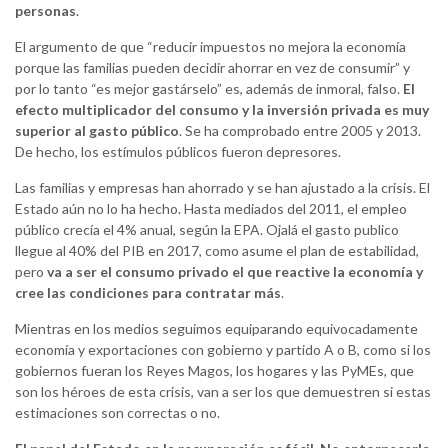
personas
.
El argumento de que “reducir impuestos no mejora la economía
porque las familias pueden decidir ahorrar en vez de consumir” y
por lo tanto “es mejor gastárselo” es, además de inmoral, falso.
El
efecto multiplicador del consumo y la inversión privada es muy
superior al gasto público
. Se ha comprobado entre 2005 y 2013.
De hecho, los estímulos públicos fueron depresores.
Las familias y empresas han ahorrado y se han ajustado a la crisis. El
Estado aún no lo ha hecho. Hasta mediados del 2011, el empleo
público crecía el 4% anual, según la EPA. Ojalá el gasto publico
llegue al 40% del PIB en 2017, como asume el plan de estabilidad,
pero
va a ser el consumo privado el que reactive la economía y
cree las condiciones para contratar más
.
Mientras en los medios seguimos equiparando equivocadamente
economía y exportaciones con gobierno y partido A o B, como si los
gobiernos fueran los Reyes Magos, los hogares y las PyMEs, que
son los héroes de esta crisis, van a ser los que demuestren si estas
estimaciones son correctas o no.