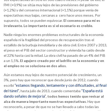
FMI (+0,9%) se sitúa muy lejos de las previsiones del gobierno
(+1,2%) y del consenso internacional (+1,1%) porque venía de
expectativas muy bajas, cercanas a cero hace unos meses. Por
supuesto, todos se pueden equivocar.
El consenso para mí es
irrelevante. Lo importante es si el escenario es creíble.
Nadie niega los enormes problemas estructurales de la economía
española ni la fragilidad del proceso de recuperación tras el
estallido de la burbuja inmobiliaria y de obra civil. Entre 2007 y 2013,
el peso en el PIB del sector constructor y vivienda ha caído desde
el 22% hasta casi la mitad. La obra civil ha pasado de un 4% del PIB
a un 1,5%
. El agujero creado por el ladrillo en la economía y en
el empleo no se soluciona en dos años
.
Aún estamos muy lejos de nuestro potencial de crecimiento, un
3%, pero hay que reconocer que desde junio de 2012, cuando
“estamos llegando, lentamente y con dificultades, al final
escribí
del túnel”
“España está
, hasta julio de 2013, cuando comentaba
dando señales de mejoría”
,
todos hemos tenido que revisar al
alza de manera importante nuestras expectativas
. Hay que
reconocerlo, a pesar de que no se han llevado a cabo todas las