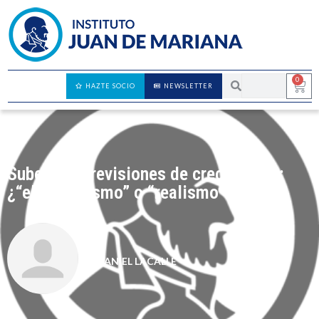
0
HAZTE SOCIO
NEWSLETTER
Suben las previsiones de crecimiento:
¿“electoralismo” o “realismo”?
DANIEL LACALLE