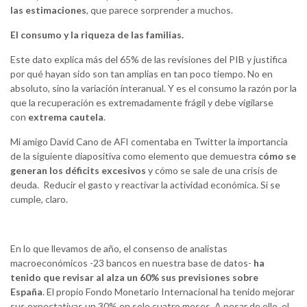
las estimaciones
, que parece sorprender a muchos.
El consumo y la riqueza de las familias.
Este dato explica más del 65% de las revisiones del PIB y justifica
por qué hayan sido son tan amplias en tan poco tiempo. No en
absoluto, sino la variación interanual. Y es el consumo la razón por la
que la recuperación es extremadamente frágil y debe vigilarse
con
extrema cautela
.
Mi amigo David Cano de AFI comentaba en Twitter la importancia
de la siguiente diapositiva como elemento que demuestra
cómo se
generan los déficits excesivos
y cómo se sale de una crisis de
deuda. Reducir el gasto y reactivar la actividad económica. Si se
cumple, claro.
En lo que llevamos de año, el consenso de analistas
macroeconómicos -23 bancos en nuestra base de datos-
ha
tenido que revisar al alza un 60% sus previsiones sobre
España
. El propio Fondo Monetario Internacional ha tenido mejorar
sus expectativas un 30% en solo cuatro meses. A pesar de ello, el