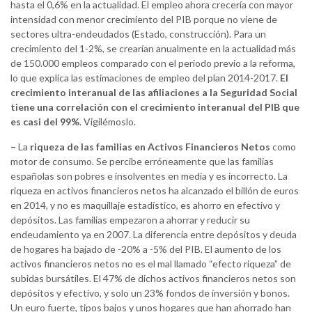
hasta el 0,6% en la actualidad. El empleo ahora crecería con mayor
intensidad con menor crecimiento del PIB porque no viene de
sectores ultra-endeudados (Estado, construcción). Para un
crecimiento del 1-2%, se crearían anualmente en la actualidad más
de 150.000 empleos comparado con el periodo previo a la reforma,
lo que explica las estimaciones de empleo del plan 2014-2017.
El
crecimiento interanual de las afiliaciones a la Seguridad Social
tiene una correlación con el crecimiento interanual del PIB que
es casi del 99%
. Vigilémoslo.
–
La
riqueza de las familias en Activos Financieros Netos
como
motor de consumo. Se percibe erróneamente que las familias
españolas son pobres e insolventes en media y es incorrecto. La
riqueza en activos financieros netos ha alcanzado el billón de euros
en 2014, y no es maquillaje estadístico, es ahorro en efectivo y
depósitos. Las familias empezaron a ahorrar y reducir su
endeudamiento ya en 2007. La diferencia entre depósitos y deuda
de hogares ha bajado de -20% a -5% del PIB. El aumento de los
activos financieros netos no es el mal llamado “efecto riqueza” de
subidas bursátiles. El 47% de dichos activos financieros netos son
depósitos y efectivo, y solo un 23% fondos de inversión y bonos.
Un euro fuerte, tipos bajos y unos hogares que han ahorrado han