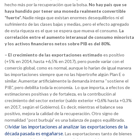
hecho más por la recuperación que la bolsa.
No hay país que se
haya hundido por tener una moneda realmente convertible
“fuerte”.
Nadie niega que existan enormes desequilibrios ni el
sufrimiento de las clases bajas y medias, pero el efecto agregado
de esta riqueza es el que se espera que mueva el consumo.
La
correlación entre el aumento interanual de consumo minorista
y los activos financieros netos sobre PIB es del 80%.
– El crecimiento de las exportaciones estimado
es positivo
(+5% en 2014, hasta +6,5% en 2017), pero puede variar con el
comercio global, como es normal, aunque lo harían de igual manera
las importaciones siempre que no las hipertrofie algún Plan E o
similar. Aumentar artificialmente la demanda interna “sostiene el
PIB”, pero debilita toda la economía. Lo que importa, a efectos de
estimaciones positivas y de fortaleza, es la contribución al
crecimiento del sector exterior (saldo exterior +0,6% hasta +0,3%
en 2017, según el Gobierno). Es decir, mientras el balance sea
positivo, mejora la calidad de la recuperación. Otro signo de
normalidad “post burbuja” es una balanza de pagos equilibrada.
lvidar las importaciones al analizar las exportaciones de la
O
década pasada es engañarse
. Las exportaciones tanto de bienes