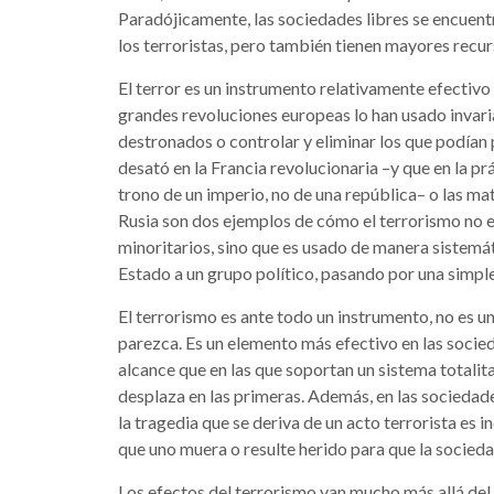
Paradójicamente, las sociedades libres se encuen
los terroristas, pero también tienen mayores recurs
El terror es un instrumento relativamente efectivo 
grandes revoluciones europeas lo han usado invar
destronados o controlar y eliminar los que podían 
desató en la Francia revolucionaria –y que en la p
trono de un imperio, no de una república– o las m
Rusia son dos ejemplos de cómo el terrorismo no 
minoritarios, sino que es usado de manera sistemát
Estado a un grupo político, pasando por una simpl
El terrorismo es ante todo un instrumento, no es u
parezca. Es un elemento más efectivo en las socie
alcance que en las que soportan un sistema totalita
desplaza en las primeras. Además, en las sociedade
la tragedia que se deriva de un acto terrorista es 
que uno muera o resulte herido para que la socied
Los efectos del terrorismo van mucho más allá de