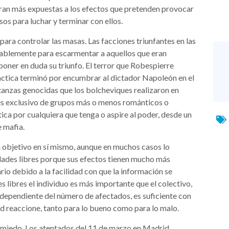
tran más expuestas a los efectos que pretenden provocar
os para luchar y terminar con ellos.
para controlar las masas. Las facciones triunfantes en las
iablemente para escarmentar a aquellos que eran
poner en duda su triunfo. El terror que Robespierre
ráctica terminó por encumbrar al dictador Napoleón en el
atanzas genocidas que los bolcheviques realizaron en
es exclusivo de grupos más o menos románticos o
ica por cualquiera que tenga o aspire al poder, desde un
e mafia.
n objetivo en sí mismo, aunque en muchos casos lo
dades libres porque sus efectos tienen mucho más
rio debido a la facilidad con que la información se
s libres el individuo es más importante que el colectivo,
independiente del número de afectados, es suficiente con
ad reaccione, tanto para lo bueno como para lo malo.
l miedo. Los atentados del 11 de marzo en Madrid