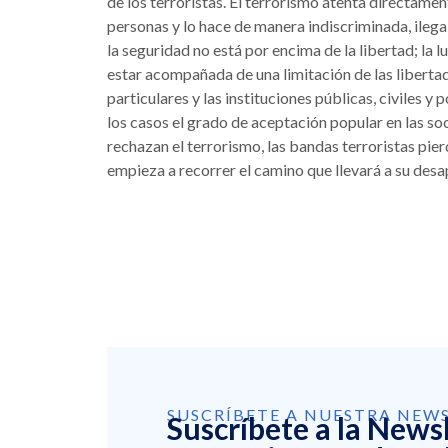
de los terroristas. El terrorismo atenta directament
personas y lo hace de manera indiscriminada, ilegal
la seguridad no está por encima de la libertad; la l
estar acompañada de una limitación de las liberta
particulares y las instituciones públicas, civiles y p
los casos el grado de aceptación popular en las s
rechazan el terrorismo, las bandas terroristas pierd
empieza a recorrer el camino que llevará a su desa
SUSCRÍBETE A NUESTRA NEW
Suscríbete a la News