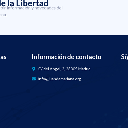
e la Libertad
ibir información y novedades del
ana.
nas
Información de contacto
Sí
C/ del Ángel, 2, 28005 Madrid
info@juandemariana.org