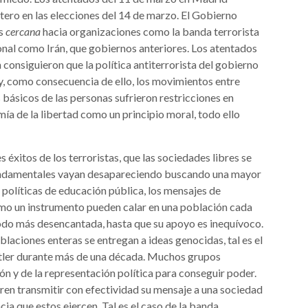
tero en las elecciones del 14 de marzo. El Gobierno
ás
cercana
hacia organizaciones como la banda terrorista
onal como Irán, que gobiernos anteriores. Los atentados
onsiguieron que la política antiterrorista del gobierno
y, como consecuencia de ello, los movimientos entre
básicos de las personas sufrieron restricciones en
a de la libertad como un principio moral, todo ello
s éxitos de los terroristas, que las sociedades libres se
fundamentales vayan desapareciendo buscando una mayor
 políticas de educación pública, los mensajes de
mo un instrumento pueden calar en una población cada
do más desencantada, hasta que su apoyo es inequívoco.
laciones enteras se entregan a ideas genocidas, tal es el
Hitler durante más de una década. Muchos grupos
ón y de la representación política para conseguir poder.
eren transmitir con efectividad su mensaje a una sociedad
cia que estos ejercen. Tal es el caso de la banda