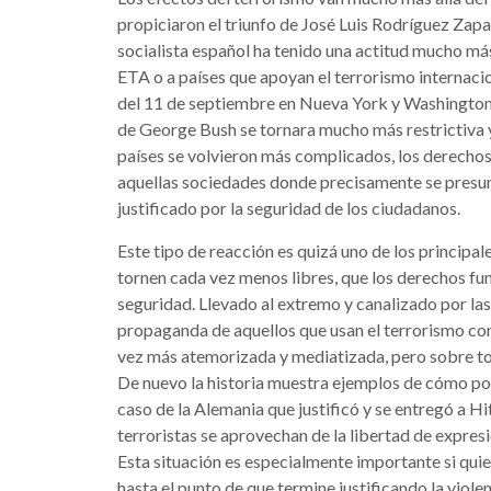
propiciaron el triunfo de José Luis Rodríguez Zapa
socialista español ha tenido una actitud mucho m
ETA o a países que apoyan el terrorismo internaci
del 11 de septiembre en Nueva York y Washington c
de George Bush se tornara mucho más restrictiva 
países se volvieron más complicados, los derechos 
aquellas sociedades donde precisamente se presumí
justificado por la seguridad de los ciudadanos.
Este tipo de reacción es quizá uno de los principale
tornen cada vez menos libres, que los derechos 
seguridad. Llevado al extremo y canalizado por las
propaganda de aquellos que usan el terrorismo co
vez más atemorizada y mediatizada, pero sobre to
De nuevo la historia muestra ejemplos de cómo pob
caso de la Alemania que justificó y se entregó a 
terroristas se aprovechan de la libertad de expresi
Esta situación es especialmente importante si qui
hasta el punto de que termine justificando la violen