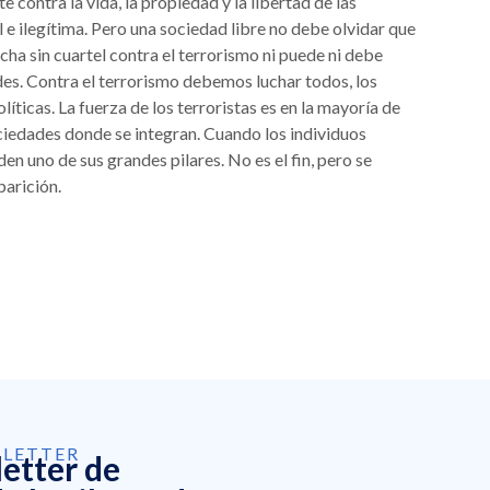
e contra la vida, la propiedad y la libertad de las
 e ilegítima. Pero una sociedad libre no debe olvidar que
ucha sin cuartel contra el terrorismo ni puede ni debe
des. Contra el terrorismo debemos luchar todos, los
olíticas. La fuerza de los terroristas es en la mayoría de
ociedades donde se integran. Cuando los individuos
en uno de sus grandes pilares. No es el fin, pero se
parición.
SLETTER
letter de