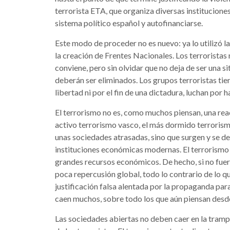
terrorista ETA, que organiza diversas instituciones
sistema político español y autofinanciarse.
Este modo de proceder no es nuevo: ya lo utilizó l
la creación de Frentes Nacionales. Los terroristas 
conviene, pero sin olvidar que no deja de ser una s
deberán ser eliminados. Los grupos terroristas tien
libertad ni por el fin de una dictadura, luchan por h
El terrorismo no es, como muchos piensan, una reac
activo terrorismo vasco, el más dormido terroris
unas sociedades atrasadas, sino que surgen y se de
instituciones económicas modernas. El terrorismo 
grandes recursos económicos. De hecho, si no fuera 
poca repercusión global, todo lo contrario de lo q
justificación falsa alentada por la propaganda para
caen muchos, sobre todo los que aún piensan desde 
Las sociedades abiertas no deben caer en la trampa